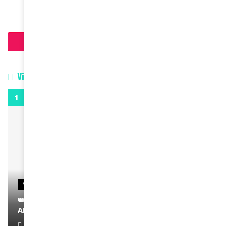
Charger plus d'articles
Vidéos
0:29
VIDEOS
👑 Remerciements à Ayden pour son message sur
AMINA, le Magazine de la Femme
April 1, 2022