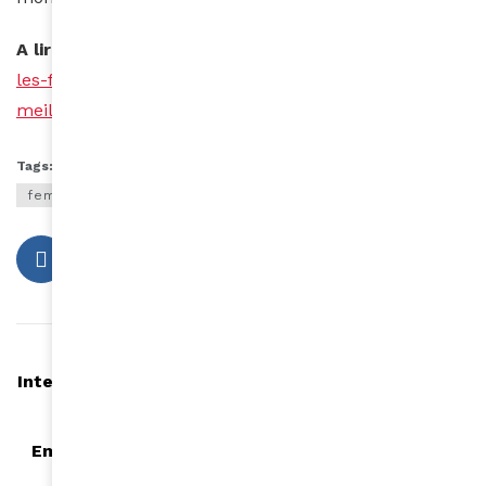
A lire aussi
–
https://www.amina-mag.com/covid-19-
les-femmes-cheffes-de-gouvernement-ont-une-
meilleure-gestion-de-lepidemie/
Tags:
afrique
afro
droits des femmes
femmes massai
Article précédent
Interview Fatou Guinéa : back to work after work !
Article suivant
Emmanuel Macron souhaite "annuler les dettes
africaines"