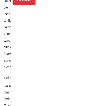
S'abonner
femmes, à Kitale. Elle est couturière et son idée était
de fabriquer les couvertures shuka… au lieu de les
importer de Chine. « Ce projet communautaire,
Urijani Mwema (UMAC), permet de stimuler la
production locale. La couverture Massaï a ainsi été
vue lors de défilés internationaux », explique-t-elle.
Louis Vuitton l’a ainsi intégré à ses collections. « Les
dix couvertures que je fabrique par jour m’aident à
élever mes enfants, de payer les frais de scolarité, et
aussi d’acheter les médicaments. C’était impossible
avant. » témoigne Sara.
Éclairage maximal et valorisation planétaire
Le savoir-faire, celui même qui retenait les femmes
dans le village… et qui leur ouvre aujourd’hui un
début de modernité. Au pied du Kilimandjaro, côté
Tanzanie, trente-cinq femmes Massaï créent ainsi des