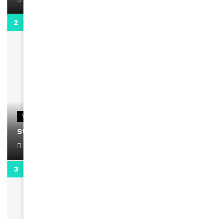
0:13
VIDEOS
Stacy passe un message
April 1, 2022
0:13