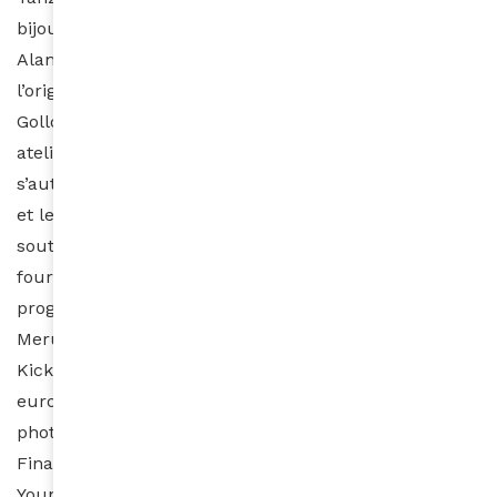
bijoux traditionnels. C’est vers elles que s’est tournée
Alama. En swahili, le mot signifie « symbole ». À
l’origine, une sculptrice et une journaliste, Nini
Gollong et Elisabeta Tudor, ont mis en place des
ateliers qui permettent à ces femmes de
s’autonomiser. Les bijoux sont vendus en Occident «
et les revenus alimentent des programmes de
soutien, par le biais d’Africa Amini Alama (ONG). Elle
fournit des soins de santé, une aide sociale et des
programmes éducatifs pour les tribus Massaï et
Meru. » Une campagne a également été lancée sur
Kickstarter. La marque espère ainsi récolter 22 000
euros. Lesquels permettront un travail
photographique de Ilyes Griveb (Le Monde, The
Financial Times) et une vidéo tournée par Gavin
Youngs. Objectif, la promotion de chacune de ces