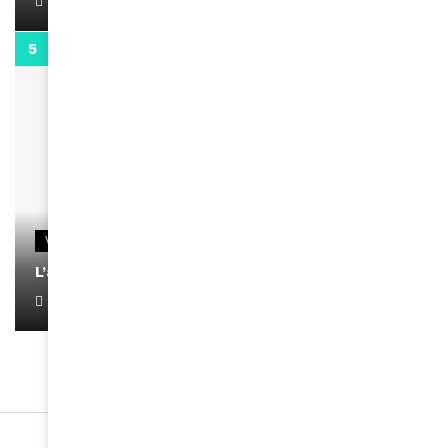
April 1, 2022
0:13
VIDEOS
L’artiste Yoan s’exprime
January 1, 2022