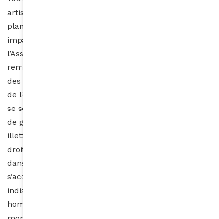
artisanes. Éclairage maximal et valorisation
planétaire. Ces initiatives sont importantes. Mais leur
impact reste néanmoins limité. Plus largement,
l’Association pour le développement massaï (MDA)
remet encore l’éducation et la formation au centre
des priorités. Comme l’explique Mary Simat, militante
de l’organisation : « beaucoup de petits commerces
se sont effondrés par manque de connaissances et
de gestion. Les femmes sont le plus souvent
illettrées, elles n’ont aucune connaissance de leurs
droits, ne sont pas représentées au Parlement ou
dans le gouvernement. Cette éducation doit
s’acquérir eu niveau rural, déjà. Il est également
indispensable qu’elles soient reconnues par les
hommes. Sinon, il n’y aura jamais d’équilibre, le
monde ne sera jamais complet. »