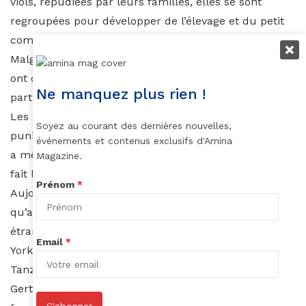
viols, répudiées par leurs familles, elles se sont
regroupées pour développer de l’élevage et du petit
commerce. En swahili, « umoja » signifie « l’unité ».
Malgré la sécheresse, la perte des troupeaux, elles
ont continué de fonctionner sur un modèle
Ne manquez plus rien !
participatif, toutes les décisions prises en commun.
Les hommes n’apprécient pas. Des expéditions
Soyez au courant des dernières nouvelles,
punitives sont régulièrement conduites. Une femme
événements et contenus exclusifs d'Amina
a même été tuée et la matriarche, Samaria Lolosoli,
Magazine.
fait l’objet de fréquentes menaces de mort.
Prénom
*
Aujourd’hui, le village est plus connu à l’étranger
qu’au Kenya. Et si justement, c’étaient les marchés
étrangers qui pouvaient offrir des issues ? Entre New
Email
*
York et un village du Samburu ou du nord de la
Tanzanie, des passerelles se créent. Depuis 2009,
Gertrude Nalianya coordonne un atelier de vingt