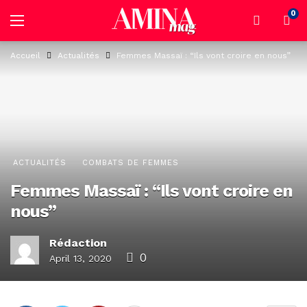
0
Accueil
Actualités
Femmes Massaï : “Ils vont croire en nous”
ACTUALITÉS
COMBATS DE FEMMES
Femmes Massaï : “Ils vont croire en
nous”
Rédaction
0
April 13, 2020