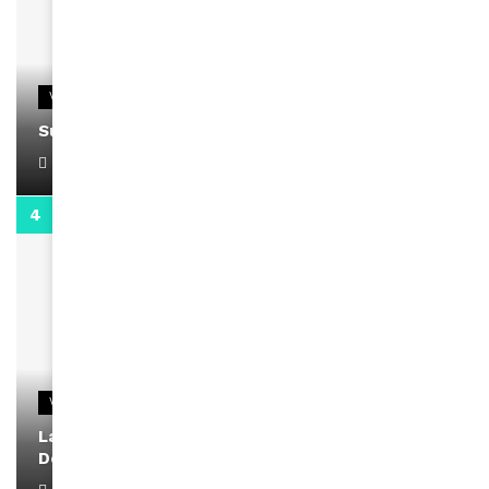
VIDEOS
Support Black Business Wee-kend
April 1, 2022
2:02
VIDEOS
La rubrique santé speciale coronavirus du
Docteur Makanda