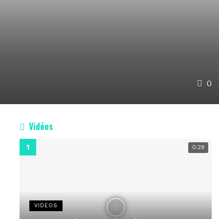
0
Vidéos
0:29
VIDEOS