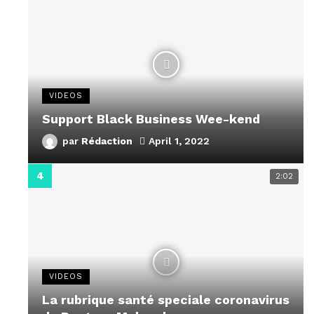
VIDEOS
Support Black Business Wee-kend
par
Rédaction
April 1, 2022
2:02
VIDEOS
La rubrique santé speciale coronavirus