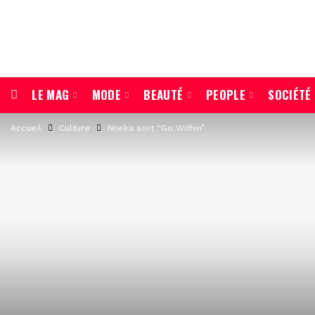
LE MAG
MODE
BEAUTÉ
PEOPLE
SOCIÉTÉ
Accueil
Culture
Nneka sort “Go Within”