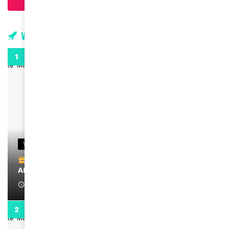
Charger plus d'articles
Vidéos
0:29
VIDEOS
Remerciements à Ayden pour son message sur
AMINA, le Magazine de la Femme
April 1, 2022
0:13