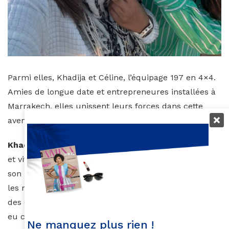
Parmi elles, Khadija et Céline, l’équipage 197 en 4×4.
Amies de longue date et entrepreneures installées à
Marrakech, elles unissent leurs forces dans cette
aventure autant sportive qu’humaine.
Khadija, 37 ans
, née à Bastia, de parents marocains,
et vivant au Maroc depuis deux ans, n’en est pas à
son premier défi. Elle a gravi le Kilimandjaro, couru
les marathons de Paris et New York… mais le Rallye
des Gazelles, c’est une première. “C’est Céline qui a
eu cette idée”, confie-t-elle. “Elle partageait cette
Ne manquez plus rien !