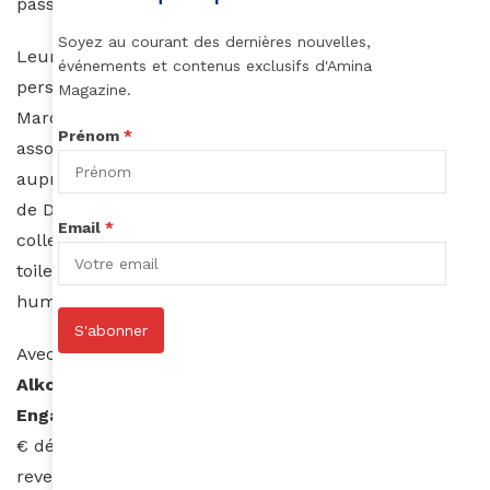
passion avec son père, fan du Paris-Dakar.”
Soyez au courant des dernières nouvelles,
Leur motivation va bien au-delà de l’exploit
événements et contenus exclusifs d'Amina
personnel. Après le séisme de septembre 2023 au
Magazine.
Maroc, elles se sont engagées pour soutenir une
Prénom
*
association locale,
Agadir Alkokra
, notamment
auprès des sinistrés, les familles des collaborateurs
de Dar Lamia, la résidence hôtelière gérée par Céline,
Email
*
collectant vêtements, couches, tentes, douches,
toilettes… Ce moment a scellé leur engagement
humain.
S'abonner
Avec le rallye, elles soutiennent l’association
Agadir
Alkokra
, dans le cadre du programme des
Gazelles
Engagées
. Si elles remportent le prix RSE de 10 000
€ décerné par le jury du rallye, il sera intégralement
reversé à l’association. Leur 4×4 porte fièrement son