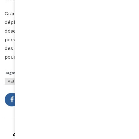
Grâce à l’association
Cœur de Gazelles
, le rallye
déploie une caravane médicale dans les villages du
désert, soignant chaque année plus de 93 000
personnes. Des dons sont distribués aux habitants,
des écoles rénovées, des palmiers dattiers plantés
pour reverdir les zones désertiques.
Tags:
challenge
femmes africaines
motivation
Rallye des Gazelles
rallye féminin
Article précédent
Amira Ghenim remporte le Prix Fragonard de