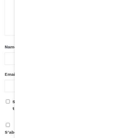
*
Name
*
Email
Save my name, email, and website in this browser for
the next time I comment.
S'abonner à notre infolettre