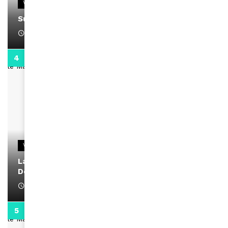
VIDEOS
Support Black Business Wee-kend
April 1, 2022
2:02
VIDEOS
La rubrique santé speciale coronavirus du
Docteur Makanda
April 1, 2022
0:13