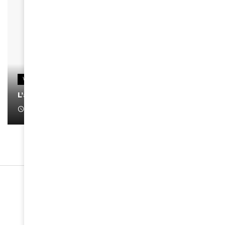
VIDEOS
L’artiste Yoan s’exprime
January 1, 2022