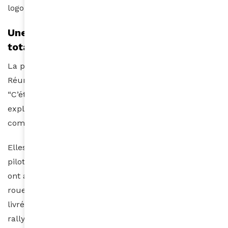
logo pendant toute la course.
Une préparation intense, un engagement
total
La préparation a commencé bien avant le départ.
Réunir plus de 35 000 € de budget a été un vrai défi.
“C’était presque un second job à temps plein !”
expliquent-elles. Démarchage de sponsors, dossiers,
communication… rien n’a été laissé au hasard.
Elles ont aussi suivi des stages de navigation et de
pilotage dans les dunes de Merzouga. Là-bas, elles
ont appris à désensabler leur véhicule, changer une
roue… car ici, pas d’assistance sans pénalité. “On est
livrées à nous-mêmes. C’est ce qui fait la beauté du
rallye. Et ça casse les stéréotypes : ce sont des