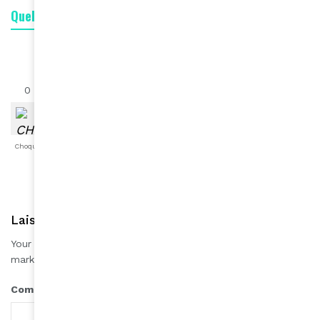
Quelle est votre réaction ?
1
1
0
0
0
0
0
Choqué
Content
Fâché
Inspiré
Like
LOL
Triste
Laisser une réponse
Your email address will not be published.
Required fields are
*
marked
*
Comment