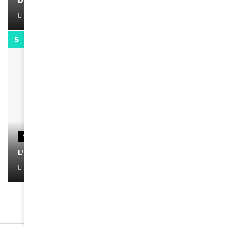
Docteur Makanda
April 1, 2022
0:13
VIDEOS
L’artiste Yoan s’exprime
January 1, 2022