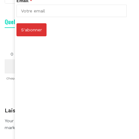
Email
*
Quelle est votre réaction ?
S'abonner
0
0
0
0
0
0
0
Choqué
Content
Fâché
Inspiré
Like
LOL
Triste
Laisser une réponse
Your email address will not be published.
Required fields are
*
marked