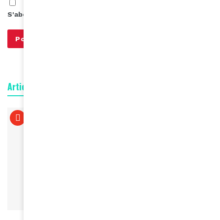
S'abonner à notre infolettre
Articles connexes
À LA UNE