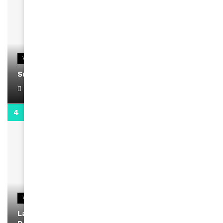
VIDEOS
Support Black Business Wee-kend
April 1, 2022
2:02
VIDEOS
La rubrique santé speciale coronavirus du