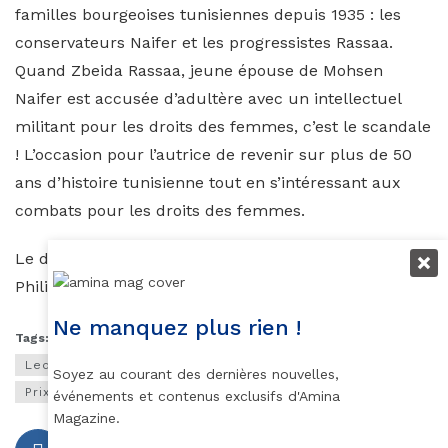
familles bourgeoises tunisiennes depuis 1935 : les
conservateurs Naifer et les progressistes Rassaa.
Quand Zbeida Rassaa, jeune épouse de Mohsen
Naifer est accusée d’adultère avec un intellectuel
militant pour les droits des femmes, c’est le scandale
! L’occasion pour l’autrice de revenir sur plus de 50
ans d’histoire tunisienne tout en s’intéressant aux
combats pour les droits des femmes.
Le désastre de la maison des notables, éditions
Philippe Rey, 476p.–25€
Ne manquez plus rien !
Tags:
Amira ghenim
Ledesastre delamaisondesnotables
Littérature
Soyez au courant des dernières nouvelles,
Prix Fragonard
Romans
Tunisie
événements et contenus exclusifs d'Amina
Magazine.