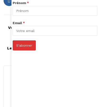
Prénom
*
Article précédent
Email
*
Vues d'Afrique, un festival cinématographique
incontournable
Article suivant
S'abonner
Le Rallye Aïcha des Gazelles célèbre sa 34ème
édition !
Rédaction