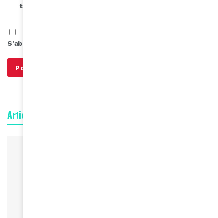
the next time I comment.
S'abonner à notre infolettre
Articles connexes