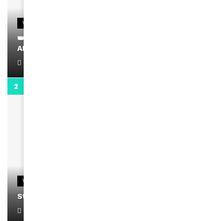
VIDEOS
👑 Remerciements à Ayden pour son message sur
AMINA, le Magazine de la Femme
April 1, 2022
0:13
VIDEOS
Stacy passe un message
April 1, 2022