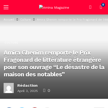
0
Accueil
Culture
Amira Ghenim remporte le Prix Fragonard de lit
CULTURE
Amira Ghenim remporte le Prix
Fragonard de littérature étrangère
pour son ouvrage “Le désastre de la
maison des notables”
Rédaction
0
April 3, 2025