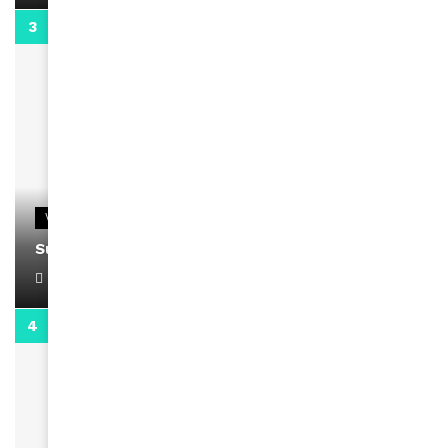
0:13
VIDEOS
Support Black Business Wee-kend
April 1, 2022
2:02