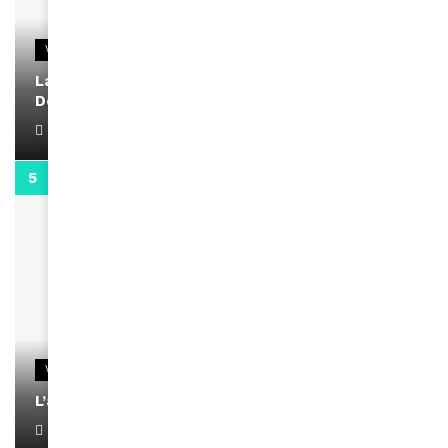
VIDEOS
La rubrique santé speciale coronavirus du
Docteur Makanda
April 1, 2022
0:13
VIDEOS
L’artiste Yoan s’exprime
January 1, 2022