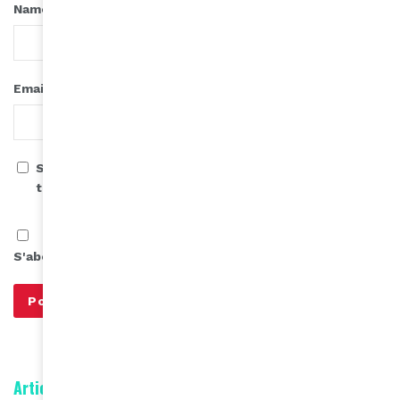
*
Name
*
Email
Save my name, email, and website in this browser for
the next time I comment.
S'abonner à notre infolettre
Articles connexes