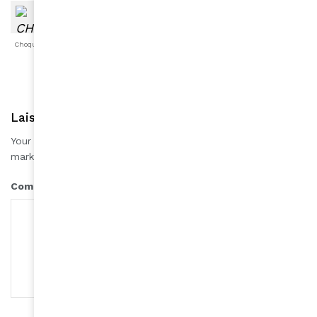
Choqué
Content
Fâché
Inspiré
Like
LOL
Triste
Laisser une réponse
Your email address will not be published.
Required fields are
*
marked
*
Comment