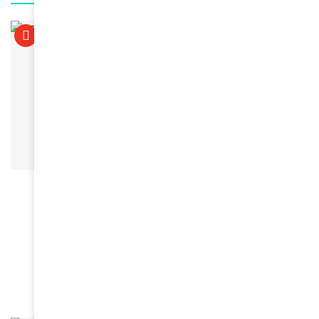
À LA UNE
Bénin : sous la présidence de
Romuald Wadagni, un cap
résolument tourné vers les
femmes et les enfants
June 23, 2026