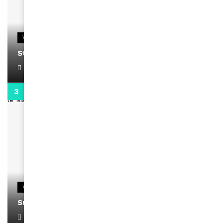
VIDEOS
Stacy passe un message
April 1, 2022
0:13
VIDEOS
Support Black Business Wee-kend
April 1, 2022