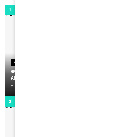
0:29
VIDEOS
👑 Remerciements à Ayden pour son message sur
AMINA, le Magazine de la Femme
April 1, 2022
0:13