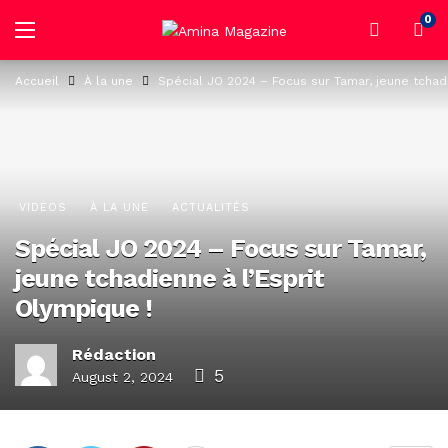
0
Accueil
À la une
Spécial JO 2024 – Focus sur Tamar, jeune tchadi
VIDEOS
À LA UNE
ACTUALITÉS
Spécial JO 2024 – Focus sur Tamar,
jeune tchadienne à l’Esprit
Olympique !
Rédaction
5
August 2, 2024