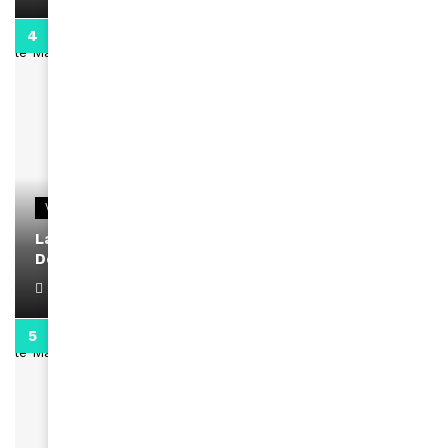
2:02
VIDEOS
La rubrique santé speciale coronavirus du
Docteur Makanda
April 1, 2022
0:13