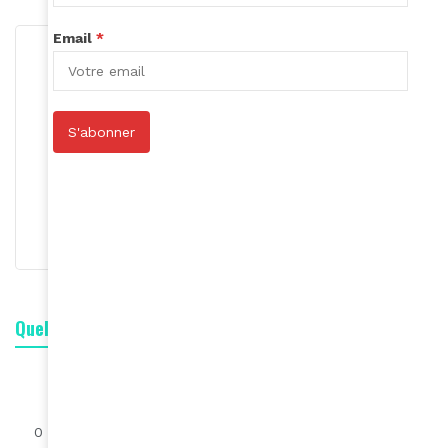
Email
*
S'abonner
Rédaction
S'abonner
Quelle est votre réaction ?
2
0
0
0
0
0
0