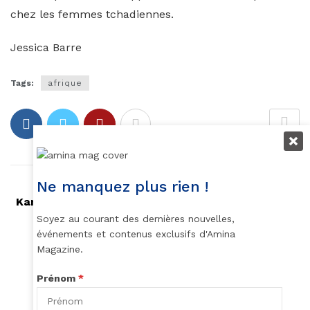
chez les femmes tchadiennes.
Jessica Barre
Tags:
afrique
Ne manquez plus rien !
Article précédent
Kamala Harris, la vice-présidente des États-Unis
qui défie Donald Trump à la Présidentielle
Soyez au courant des dernières nouvelles,
événements et contenus exclusifs d'Amina
Article suivant
Magazine.
Concours des Jeunes Designers de Mode
Francophones 2024 : une plateforme pour
Prénom
*
l'innovation durable