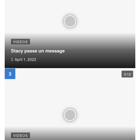
VIDEOS
Stacy passe un message
April 1, 2022
0:13
VIDEOS