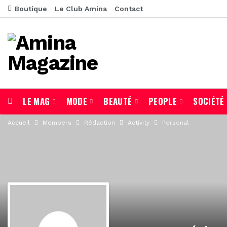
Boutique
Le Club Amina
Contact
LE MAG
MODE
BEAUTÉ
PEOPLE
SOCIÉTÉ
Accueil
Members
Rédaction
Activity
Personal