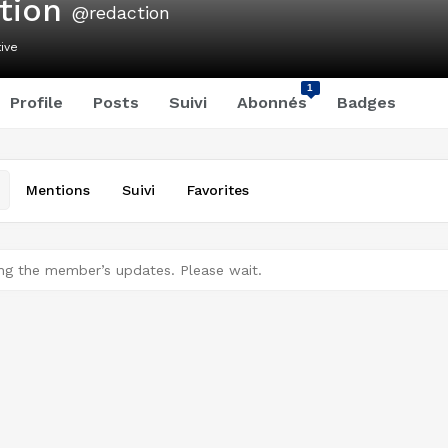
tion
@redaction
ive
1
Profile
Posts
Suivi
Abonnés
Badges
Mentions
Suivi
Favorites
ng the member’s updates. Please wait.