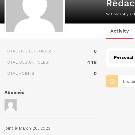
Rédac
Not recently act
Activity
0
TOTAL DES LECTURES:
Personal
448
TOTAL DES ARTICLES:
0
TOTAL POINTS:
Loadi
Abonnés
joint à March 20, 2023