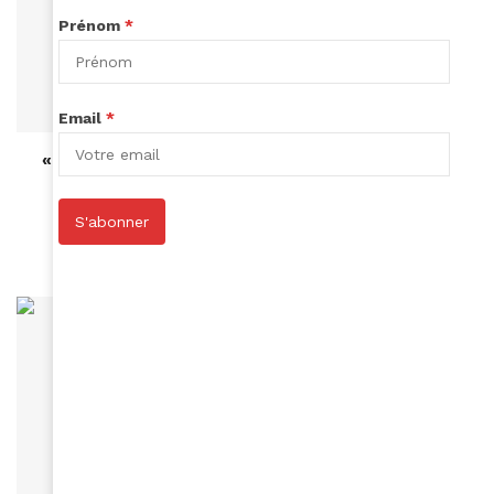
Prénom
*
Email
*
CINÉMA
« Ni chaînes, ni maîtres » de Simon Moutaïrou, un
film puissant sur la résistance face à
l’oppression et l’esclavage
S'abonner
September 18, 2024