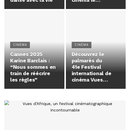
danse avec la vie
cinéma le
24 septembre
CINÉMA
CINÉMA
Cannes 2025
Découvrez le
Karine Barclais :
palmarès du
“Nous sommes en
41e Festival
train de réécrire
international de
les règles”
cinéma Vues
d’Afrique