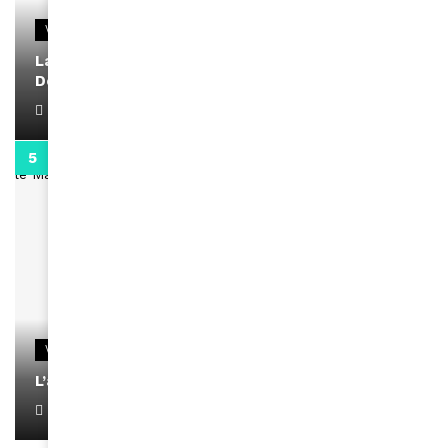
VIDEOS
La rubrique santé speciale coronavirus du
Docteur Makanda
April 1, 2022
0:13
VIDEOS
L’artiste Yoan s’exprime
January 1, 2022