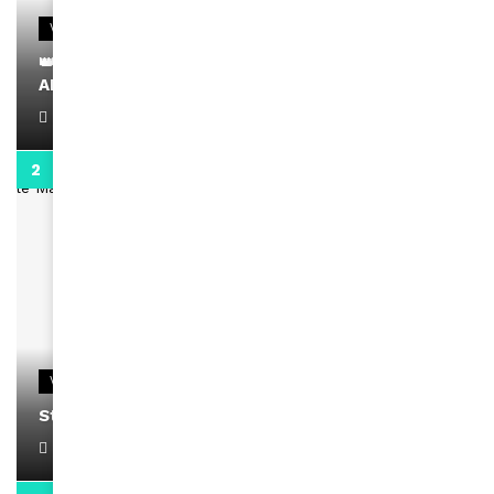
VIDEOS
👑 Remerciements à Ayden pour son message sur
AMINA, le Magazine de la Femme
April 1, 2022
0:13
VIDEOS
Stacy passe un message
April 1, 2022