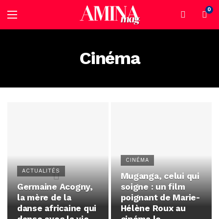
0
Cinéma
CINÉMA
ACTUALITÉS
Muganga, celui qui
Germaine Acogny,
soigne : un film
la mère de la
poignant de Marie-
danse africaine qui
Hélène Roux au