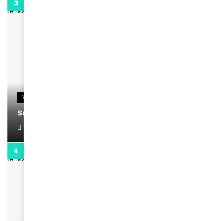
0:13
VIDEOS
Support Black Business Wee-kend
April 1, 2022
2:02