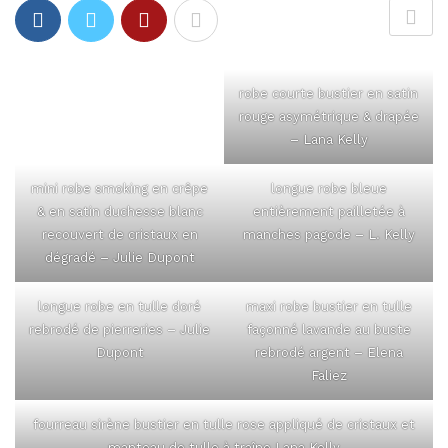
robe courte bustier en satin
rouge asymétrique & drapée
– Lana Kelly
mini robe smoking en crêpe
longue robe bleue
& en satin duchesse blanc
entièrement pailletée à
recouvert de cristaux en
manches pagode – L. Kelly
dégradé – Julie Dupont
longue robe en tulle doré
maxi robe bustier en tulle
rebrodé de pierreries – Julie
façonné lavande au buste
Dupont
rebrodé argent – Elena
Faliez
fourreau sirène bustier en tulle rose appliqué de cristaux et
manteau de tulle à traîne Lana Kelly