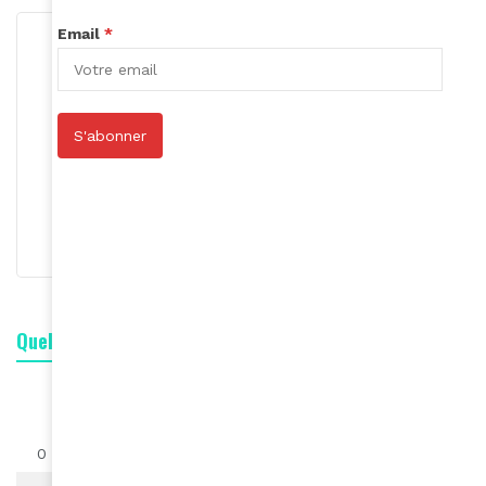
Email
*
S'abonner
Rédaction
S'abonner
Quelle est votre réaction ?
1
0
0
0
0
0
0