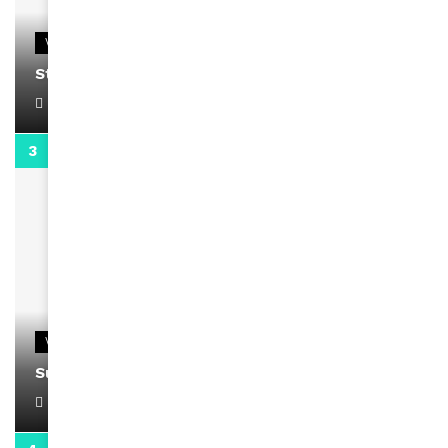
VIDEOS
Stacy passe un message
April 1, 2022
0:13
VIDEOS
Support Black Business Wee-kend
April 1, 2022