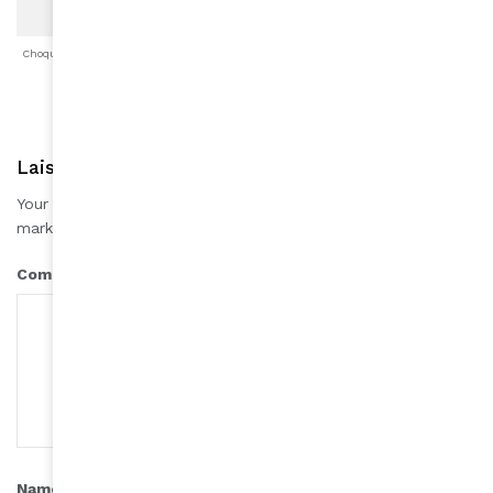
Choqué
Content
Fâché
Inspiré
Like
LOL
Triste
Laisser une réponse
Your email address will not be published.
Required fields are
*
marked
*
Comment
*
Name