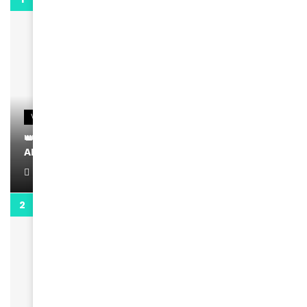
VIDEOS
👑 Remerciements à Ayden pour son message sur
AMINA, le Magazine de la Femme
April 1, 2022
0:13