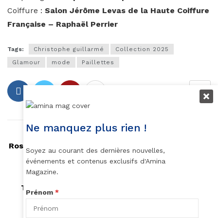
Coiffure :
Salon Jérôme Levas de la Haute Coiffure
Française – Raphaël Perrier
Tags:
Christophe guillarmé
Collection 2025
Glamour
mode
Paillettes
Ne manquez plus rien !
Article précédent
Rosemonde Pierre-Louis, auteure et dirigeante de
Soyez au courant des dernières nouvelles,
CPASDELACOM
événements et contenus exclusifs d'Amina
Magazine.
Article suivant
Thuli Madonsela, celle qui a fait trembler le
Prénom
*
sommet de l’état