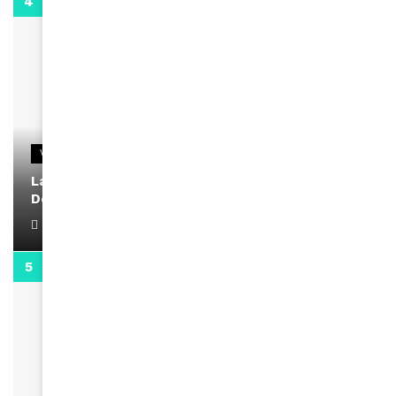
2:02
VIDEOS
La rubrique santé speciale coronavirus du
Docteur Makanda
April 1, 2022
0:13