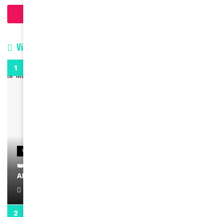
Charger plus d'articles
Vidéos
0:29
VIDEOS
👑 Remerciements à Ayden pour son message sur
AMINA, le Magazine de la Femme
April 1, 2022
0:13