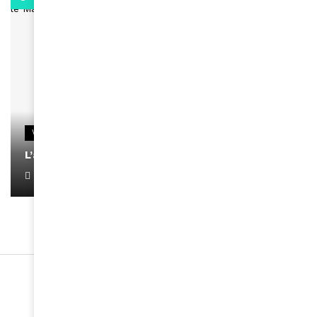
VIDEOS
L’artiste Yoan s’exprime
January 1, 2022