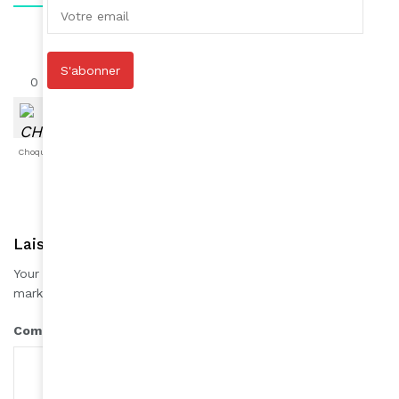
S'abonner
0
0
0
0
0
0
0
Choqué
Content
Fâché
Inspiré
Like
LOL
Triste
Laisser une réponse
Your email address will not be published.
Required fields are
*
marked
*
Comment