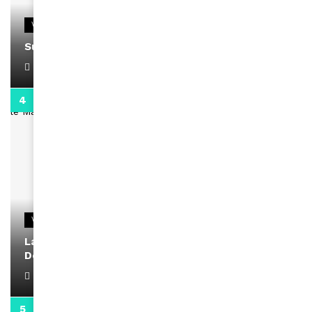
VIDEOS
Support Black Business Wee-kend
April 1, 2022
2:02
VIDEOS
La rubrique santé speciale coronavirus du
Docteur Makanda
April 1, 2022
0:13