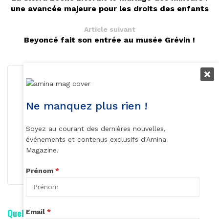
une avancée majeure pour les droits des enfants
Article suivant
Beyoncé fait son entrée au musée Grévin !
Ne manquez plus rien !
Soyez au courant des dernières nouvelles,
Rédaction
événements et contenus exclusifs d'Amina
Magazine.
S'abonner
Prénom
*
Quelle est votre réaction ?
Email
*