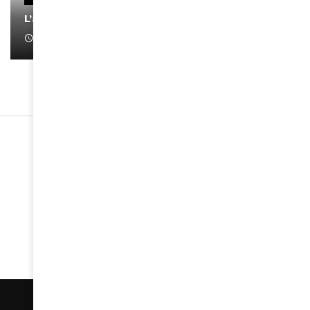
L’artiste Yoan s’exprime
January 1, 2022