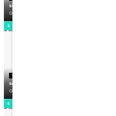
Stacy passe un message
April 1, 2022
0:13
VIDEOS
Support Black Business Wee-kend
April 1, 2022
2:02