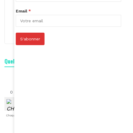
Email
*
Rédaction
S'abonner
S'abonner
Quelle est votre réaction ?
0
0
0
0
0
0
0
Choqué
Content
Fâché
Inspiré
Like
LOL
Triste