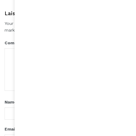
Laisser une réponse
Your email address will not be published.
Required fields are
*
marked
*
Comment
*
Name
*
Email