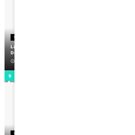
VIDEOS
La rubrique santé speciale coronavirus du
Docteur Makanda
April 1, 2022
0:13
VIDEOS