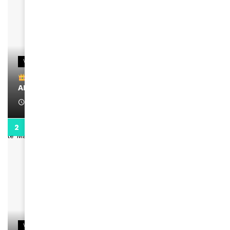
VIDEOS
Remerciements à Ayden pour son message sur
AMINA, le Magazine de la Femme
April 1, 2022
0:13
VIDEOS