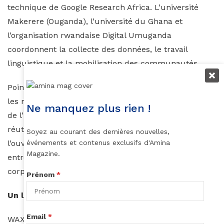
technique de Google Research Africa. L’université
Makerere (Ouganda), l’université du Ghana et
l’organisation rwandaise Digital Umuganda
coordonnent la collecte des données, le travail
linguistique et la mobilisation des communautés.
Point crucial : la propriété des données reste entre
les mains de ces institutions africaines, qui décident
Ne manquez plus rien !
de l’usage, des licences et des conditions de
réutilisation. C’est un renversement majeur. Ici,
Soyez au courant des dernières nouvelles,
événements et contenus exclusifs d'Amina
l’ouverture sert d’abord les chercheurs, étudiants et
Magazine.
entrepreneurs locaux, qui disposent enfin d’un
corpus de haute qualité dans leurs propres langues.
Prénom
*
Un levier pour l’écosystème tech africain
Email
*
WAXAL arrive dans un contexte où se multiplient les