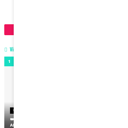
March 31, 2025
Charger plus d'articles
Vidéos
0:29
VIDEOS
👑 Remerciements à Ayden pour son message sur
AMINA, le Magazine de la Femme