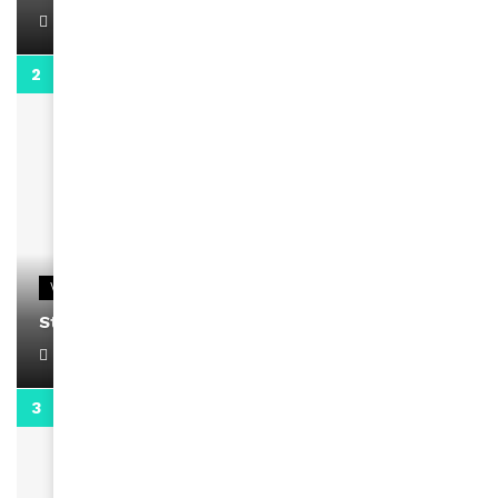
April 1, 2022
0:13
VIDEOS
Stacy passe un message
April 1, 2022
0:13