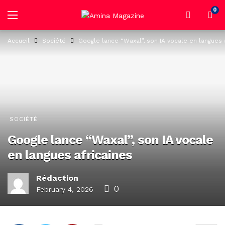
0
Accueil
Société
Google lance “Waxal”, son IA vocale en langues 
SOCIÉTÉ
Google lance “Waxal”, son IA vocale
en langues africaines
Rédaction
0
February 4, 2026