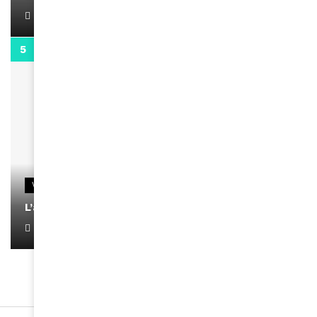
April 1, 2022
0:13
VIDEOS
L’artiste Yoan s’exprime
January 1, 2022