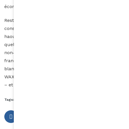
économique du passé.
Reste à voir comment cette base sera utilisée : qui
construira les prochains assistants vocaux en
haoussa ou en yoruba, pour quels usages, avec
quelles garanties de protection des données et de
non‑discrimination ? Mais une étape essentielle est
franchie : l’Afrique n’est plus seulement une « zone
blanche » dans les cartes de l’IA linguistique. Avec
WAXAL, elle commence à écrire ses propres modèles
– et surtout, à faire entendre ses propres voix.
Tags:
afrique
Langues africaines
Tech
Waxal