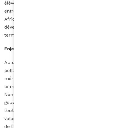
élèves dans leur langue maternelle. Dans un
entretien, Aisha Walcott-Bryant (Google Research
Africa) résume l’enjeu : permettre aux Africains de
développer des technologies « selon leurs propres
termes et dans leurs propres langues ».
Enjeux politiques et symboliques
Au‑delà de la technologie, WAXAL porte une poids
politique : reconnaître que les langues africaines
méritent la même place que l’anglais, le français ou
le mandarin dans l’architecture de l’IA globale.
Nommer le projet par un mot wolof, confier la
gouvernance à des universités africaines, penser
l’outil comme open data contrôlée : tout indique une
volonté affichée de ne pas reproduire, dans le champ
de l’IA, les mécanismes de domination linguistique et