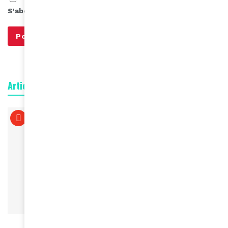
S'abonner à notre infolettre
Articles connexes
À LA UNE