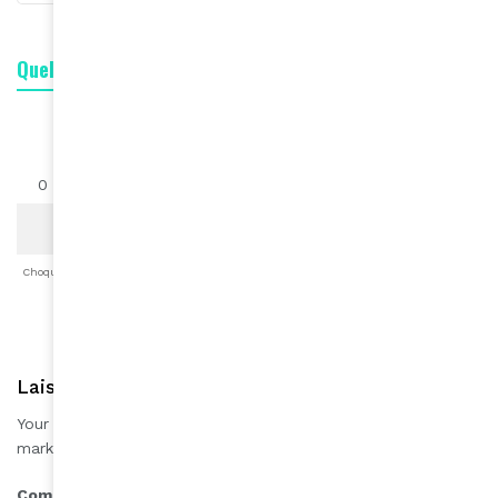
Quelle est votre réaction ?
1
0
0
0
0
0
0
Choqué
Content
Fâché
Inspiré
Like
LOL
Triste
Laisser une réponse
Your email address will not be published.
Required fields are
*
marked
*
Comment