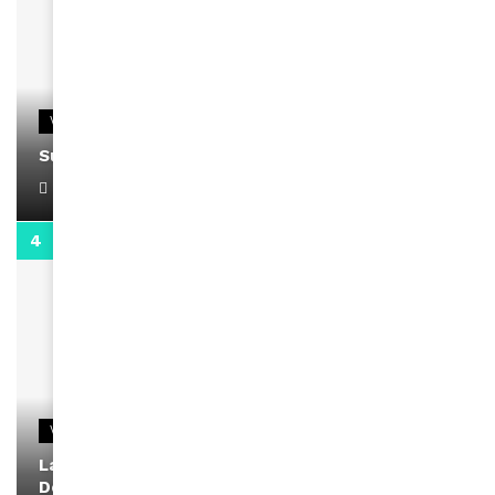
VIDEOS
Support Black Business Wee-kend
April 1, 2022
2:02
VIDEOS
La rubrique santé speciale coronavirus du
Docteur Makanda