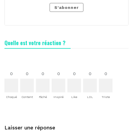
S'abonner
Quelle est votre réaction ?
0
0
0
0
0
0
0
Choqué
Content
Fâché
Inspiré
Like
LOL
Triste
Laisser une réponse