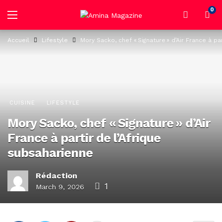
0
Accueil
Lifestyle
Mory Sacko, chef « Signature » d’Air France à pa
CUISINE
LIFESTYLE
Mory Sacko, chef « Signature » d’Air
France à partir de l’Afrique
subsaharienne
Rédaction
1
March 9, 2026