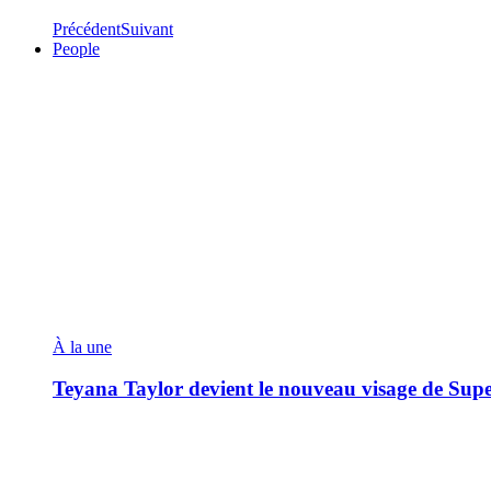
Précédent
Suivant
People
À la une
Teyana Taylor devient le nouveau visage de Sup