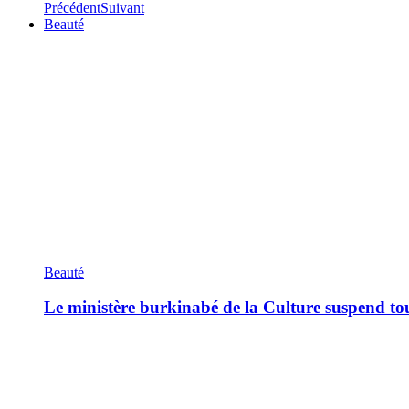
Précédent
Suivant
Beauté
Beauté
Le ministère burkinabé de la Culture suspend tous