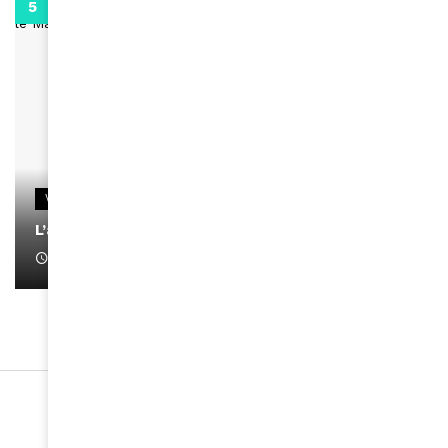
0:13
VIDEOS
L’artiste Yoan s’exprime
January 1, 2022