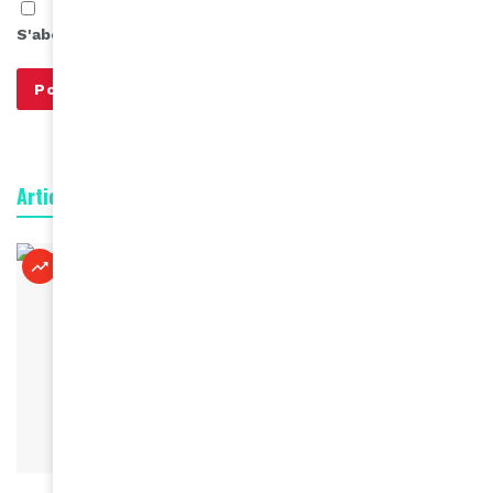
S'abonner à notre infolettre
Articles connexes
À LA UNE