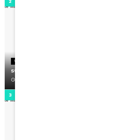
0:13
VIDEOS
Stacy passe un message
April 1, 2022
0:13