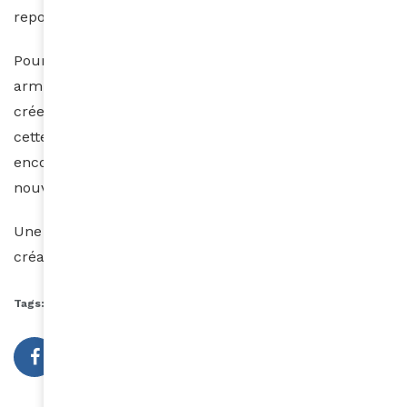
repoussant les limites de l’expression”.
Pour Doja : « Le maquillage est ma peinture, mon
armure, ma façon de
créer des personnages, et M·A·C a toujours incarné
cette forme d’art et de liberté. Nous allons aller
encore plus loin et montrer la beauté sous un tout
nouveau jour. »
Une collaboration qui s’annonce fructueuse et très
créative.
Tags:
Ambassadrice
Doja Cat
musique