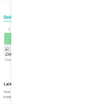
Quelle est votre réaction ?
1
0
0
0
0
0
0
Choqué
Content
Fâché
Inspiré
Like
LOL
Triste
Laisser une réponse
Your email address will not be published.
Required fields are
*
marked