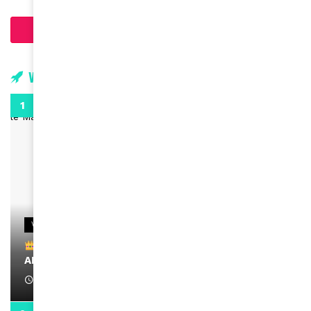
Charger plus d'articles
Vidéos
0:29
VIDEOS
Remerciements à Ayden pour son message sur
AMINA, le Magazine de la Femme
April 1, 2022