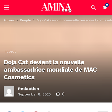
0
Accueil
People
Doja Cat devient la nouvelle ambassadrice mond
PEOPLE
Doja Cat devient la nouvelle
ambassadrice mondiale de MAC
Cosmetics
Rédaction
0
September 8, 2025