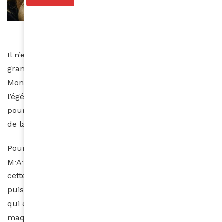
Photo Jacob Webster
Il n’est donc pas étonnant de voir la lauréate d’un
grammy enfiler le nouvel habit d’Ambassadrice
Mondiale de MAC Cosmetics. A ce titre elle sera
l’égérie d’une série de campagnes internationales
pour certains des produits les plus emblématiques
de la marque.
Pour Nicola Formichetti, Directeur Créatif Monde de
M·A·C,
cette collaboration incarne la rencontre de deux
puissances créatives. « Doja a une énergie intrépide
qui est l’essence même de M·A·C. Elle utilise le
maquillage comme un outil de créativité, en