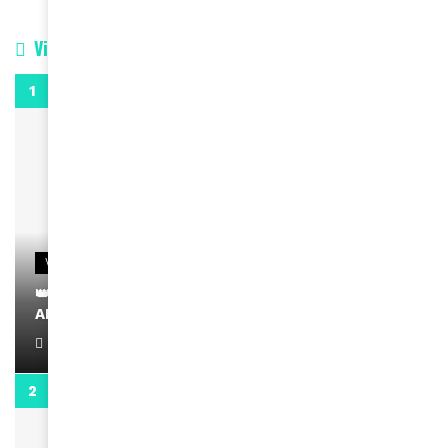
Vidéos
0:29
VIDEOS
👑 Remerciements à Ayden pour son message sur
AMINA, le Magazine de la Femme
April 1, 2022
0:13