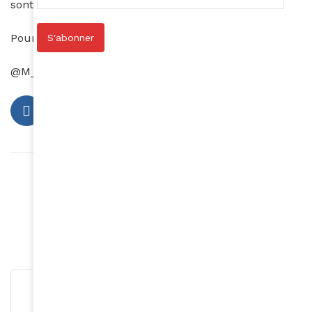
sont décédés. La donne a changé !
Pour en savoir plus :
http://www.djantoli.org
S'abonner
@M_R
Article précédent
Nantenin Keita : une athlète en or
Article suivant
Les bienfaits du miel