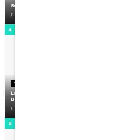
Support Black Business Wee-kend
April 1, 2022
2:02
VIDEOS
La rubrique santé speciale coronavirus du
Docteur Makanda
April 1, 2022
0:13