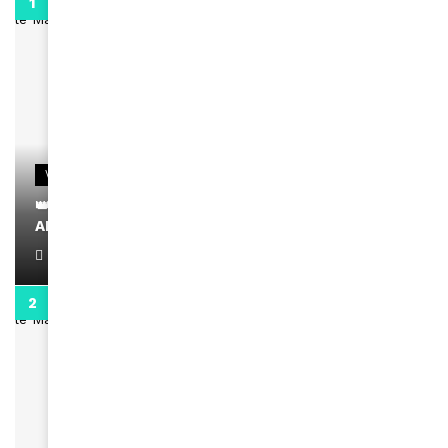
0:29
VIDEOS
👑 Remerciements à Ayden pour son message sur
AMINA, le Magazine de la Femme
April 1, 2022
0:13