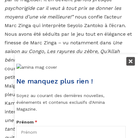
psychorigide car il veut à tout prix se donner les
moyens d’une vie meilleure!”
nous confie l’acteur
Marc Zinga qui interprète Seyolo Zantoko à l’écran.
Nous avons été séduits par le jeu tout en élégance et
finesse de Marc Zinga – vu notamment dans
Une
saison au Congo, Les rayures du zèbre, Qu’Allah
bénisse la France
– qui à force d’intelligence, de
courage et d’humanité arrive à s’imposer dans ce
petit village. Quant à la solaire et talentueuse Aïssa
Ne manquez plus rien !
Maïga, elle nous a fait tour à tour rire aux éclats et
pleurer en prêtant ses traits à Anne, la maman de
Soyez au courant des dernières nouvelles,
événements et contenus exclusifs d'Amina
Kamini. C’est un véritable cadeau qu’elle nous fait en
Magazine.
interprétant cette femme noire digne et forte.
“Elle a
une personnalité qui m’a rappelé certaines de mes
Prénom
*
tantes ou ma mère. Anne se confronte aux autres,
quitte à aller à l’affrontement, notamment avec les