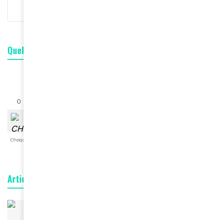
Quelle est votre réaction ?
0
0
0
0
0
0
0
Choqué
Content
Fâché
Inspiré
Like
LOL
Triste
Articles connexes