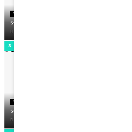
VIDEOS
Stacy passe un message
April 1, 2022
0:13
VIDEOS
Support Black Business Wee-kend
April 1, 2022