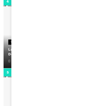
2:02
VIDEOS
La rubrique santé speciale coronavirus du
Docteur Makanda
April 1, 2022
0:13