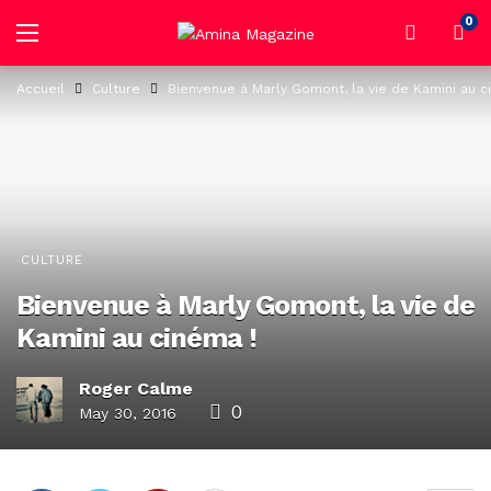
0
Accueil
Culture
Bienvenue à Marly Gomont, la vie de Kamini au c
CULTURE
Bienvenue à Marly Gomont, la vie de
Kamini au cinéma !
Roger Calme
0
May 30, 2016