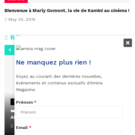
Bienvenue à Marly Gomont, la vie de Kamini au cinéma !
May 30, 2016
Vidéos
0:29
Ne manquez plus rien !
Soyez au courant des dernières nouvelles,
événements et contenus exclusifs d'Amina
Magazine.
VIDEOS
Prénom
*
👑 Remerciements à Ayden pour son message sur
AMINA, le Magazine de la Femme
April 1, 2022
Email
*