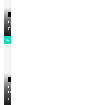
VIDEOS
Support Black Business Wee-kend
April 1, 2022
2:02
VIDEOS
La rubrique santé speciale coronavirus du
Docteur Makanda
April 1, 2022