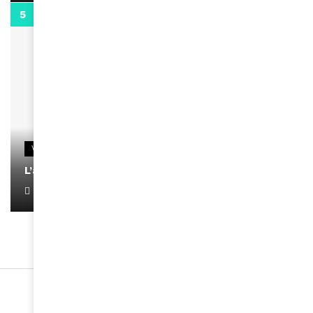
0:13
VIDEOS
L’artiste Yoan s’exprime
January 1, 2022