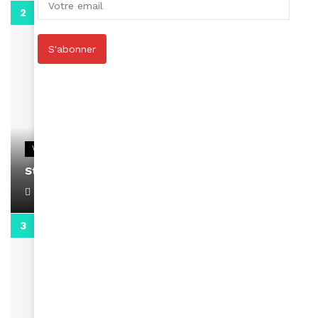
0:13
S'abonner
VIDEOS
Stacy passe un message
April 1, 2022
0:13