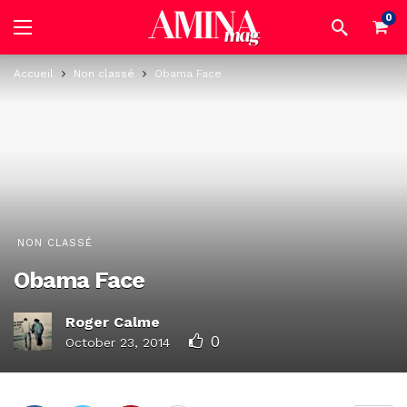
0
Accueil
Non classé
Obama Face
NON CLASSÉ
Obama Face
Roger Calme
0
October 23, 2014