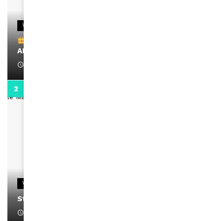
VIDEOS
Remerciements à Ayden pour son message sur
AMINA, le Magazine de la Femme
April 1, 2022
0:13
VIDEOS
Stacy passe un message
April 1, 2022