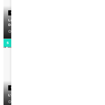
VIDEOS
La rubrique santé speciale coronavirus du
Docteur Makanda
April 1, 2022
0:13
VIDEOS
L’artiste Yoan s’exprime
January 1, 2022