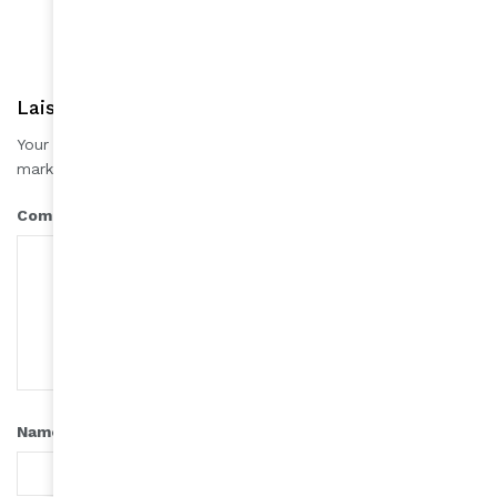
Laisser une réponse
Your email address will not be published.
Required fields are
*
marked
*
Comment
*
Name