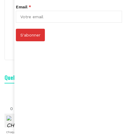
Email
*
Roger Calme
S'abonner
S'abonner
Quelle est votre réaction ?
0
0
0
0
0
0
0
Choqué
Content
Fâché
Inspiré
Like
LOL
Triste