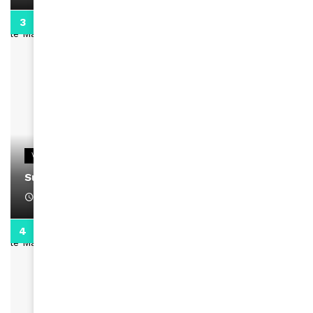
0:13
VIDEOS
Support Black Business Wee-kend
April 1, 2022
2:02