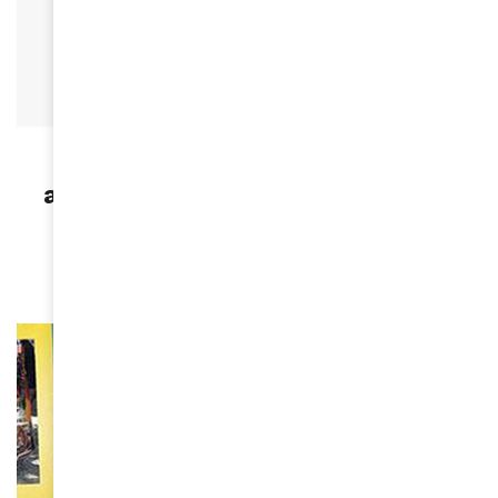
CARRIÈRE
Le festival itinérant "Festival
afropolitain nomade" à Abidjan-
Côte D'Ivoire en 2019
October 9, 2018