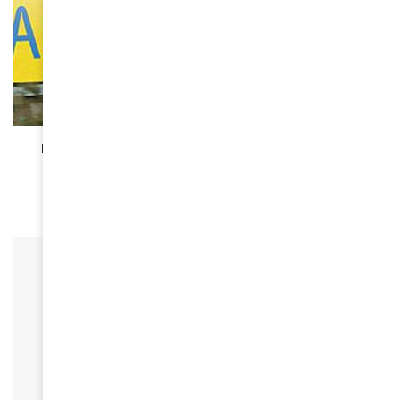
CINÉMA
La Semaine du Film de la Caraïbe et des Outre-
mer au cinéma les 7 Parnassiens
October 3, 2018