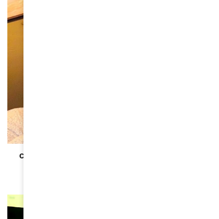
NON CLASSÉ
Coronavirus : pensez à ceux qui vous entourent !
March 20, 2020