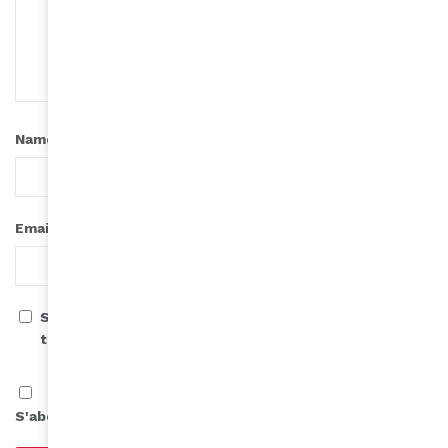
*
Name
*
Email
Save my name, email, and website in this browser for
the next time I comment.
S'abonner à notre infolettre