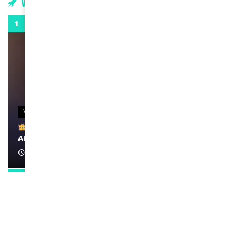
Vidéos
0:29
VIDEOS
Remerciements à Ayden pour son message sur
AMINA, le Magazine de la Femme
April 1, 2022
0:13