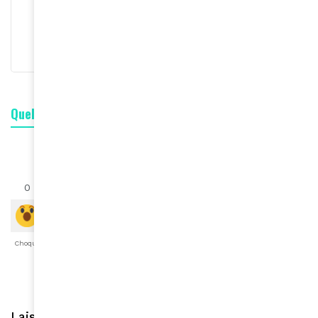
Rédaction
S'abonner
Quelle est votre réaction ?
0
0
0
0
0
0
0
Choqué
Content
Fâché
Inspiré
Like
LOL
Triste
Laisser une réponse