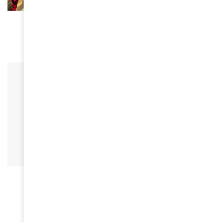
ACTUALITÉS
La compagnie Créole : 50 ans de bonheur
March 16, 2026
FEMMES D'AMINA
Mialitiana Clerc, une skieuse
malgache aux JO d’Hiver 2026
March 10, 2026