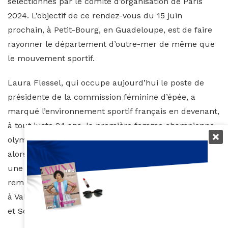
sélectionnés par le comité d’organisation de Paris
2024. L’objectif de ce rendez-vous du 15 juin
prochain, à Petit-Bourg, en Guadeloupe, est de faire
rayonner le département d’outre-mer de même que
le mouvement sportif.
Laura Flessel, qui occupe aujourd’hui le poste de
présidente de la commission féminine d’épée, a
marqué l’environnement sportif français en devenant,
à tout juste 24 ans, la première femme championne
olympique d’épée. C’était le 21 juillet 1996 à Atlanta,
alors qu’elle décrochait le titre dans une finale face à
une autre-Française, Valérie Barlois. Elle avait
remporté les deux médailles d’or : en individuel (face
à Valérie Barlois), et par équipes avec Valérie Barlois
et Sophie Moressée-Pichot.