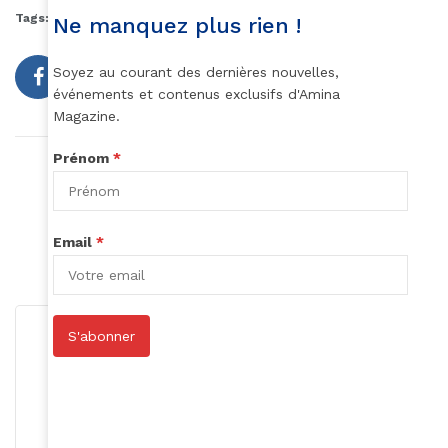
Tags:
Guadeloupe
Sport
Ne manquez plus rien !
Soyez au courant des dernières nouvelles,
événements et contenus exclusifs d'Amina
Magazine.
Prénom
*
Article précédent
Un album pour la CAN
Article suivant
Email
*
Conseil santé : les bienfaits de l’avocat
S'abonner