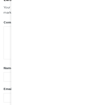
Your email address will not be published.
Required fields are
*
marked
*
Comment
*
Name
*
Email