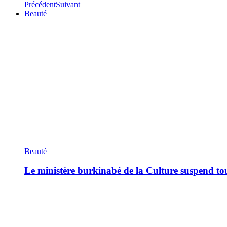
Précédent
Suivant
Beauté
Beauté
Le ministère burkinabé de la Culture suspend tous