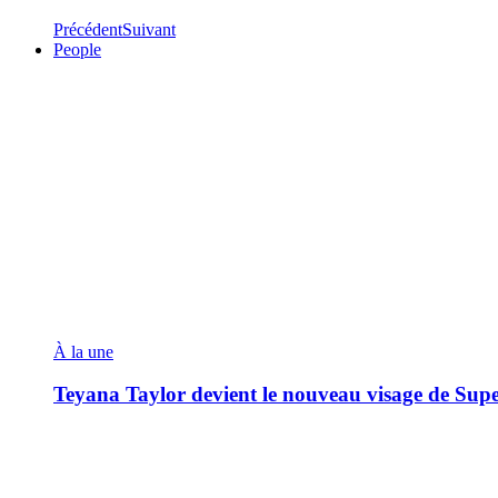
Précédent
Suivant
People
À la une
Teyana Taylor devient le nouveau visage de Sup