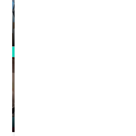
VIDEOS
La rubrique santé speciale coronavirus
du Docteur Makanda
par
Rédaction
April 1, 2022
0:13
VIDEOS
L’artiste Yoan s’exprime
par
Rédaction
January 1, 2022