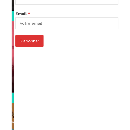
par
Rédaction
April 1, 2022
Email
*
0:13
S'abonner
VIDEOS
Support Black Business Wee-kend
par
Rédaction
April 1, 2022
2:02