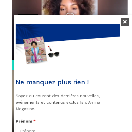
VIDEOS
Remerciements à Ayden pour son
message sur AMINA, le Magazine de la
Femme
par
Rédaction
April 1, 2022
0:13
Ne manquez plus rien !
Soyez au courant des dernières nouvelles,
événements et contenus exclusifs d'Amina
Magazine.
VIDEOS
Prénom
*
Stacy passe un message