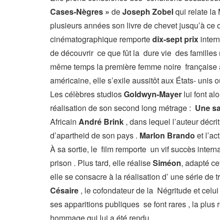
Cases-Nègres »
de
Joseph Zobel
qui relate la
plusieurs années son livre de chevet jusqu’à ce 
cinématographique remporte
dix-sept prix
intern
de découvrir ce que fût la dure vie des familles no
même temps la première femme noire française à 
américaine, elle s’exile aussitôt aux États- unis où
Les célèbres studios
Goldwyn-Mayer
lui font a
réalisation de son second long métrage :
Une sa
Africain
André Brink
, dans lequel l’auteur décr
d’apartheid de son pays .
Marlon Brando
et l’ac
À sa sortie, le film remporte un vif succès interna
prison . Plus tard, elle réalise
Siméon
, adapté ce
elle se consacre à la réalisation d’ une série de 
Césaire
, le cofondateur de la Négritude et cel
ses apparitions publiques se font rares , la plu
hommage qui lui a été rendu .