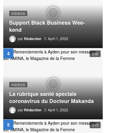
VIDEOS
Support Black Business Wee-
kend
par
Rédaction
April 1, 2022
2:02
VIDEOS
La rubrique santé speciale
coronavirus du Docteur Makanda
par
Rédaction
April 1, 2022
0:13