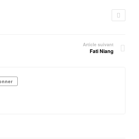
Article suivant
Fati Niang
onner