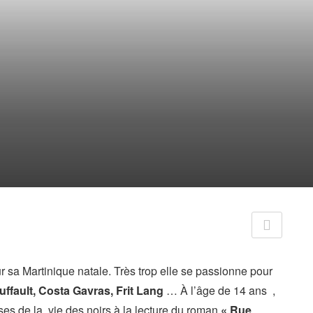
 sa Martinique natale. Très trop elle se passionne pour
uffault, Costa Gavras, Frit Lang
… À l’âge de 14 ans ,
es de la vie des noirs à la lecture du roman
« Rue