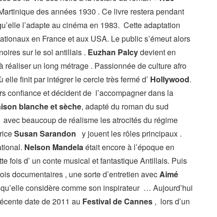
 Martinique des années 1930 . Ce livre restera pendant
qu’elle l’adapte au cinéma en 1983. Cette adaptation
ationaux en France et aux USA. Le public s’émeut alors
ires sur le sol antillais .
Euzhan Palcy
devient en
réaliser un long métrage . Passionnée de culture afro
 elle finit par intégrer le cercle très fermé d’
Hollywood
.
lors confiance et décident de l’accompagner dans la
ison blanche et sèche
, adapté du roman du sud
it avec beaucoup de réalisme les atrocités du régime
trice
Susan Sarandon
y jouent les rôles principaux .
tional.
Nelson Mandela
était encore à l’époque en
tte fois d’ un conte musical et fantastique Antillais. Puis
trois documentaires , une sorte d’entretien avec
Aimé
ui qu’elle considère comme son inspirateur … Aujourd’hui
s récente date de 2011 au
Festival de Cannes
, lors d’un