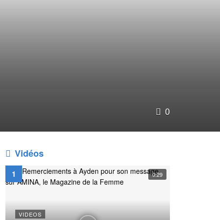
0
Vidéos
0:29
VIDEOS