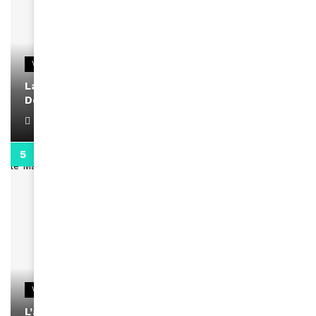
VIDEOS
La rubrique santé speciale coronavirus du
Docteur Makanda
April 1, 2022
0:13
VIDEOS
L’artiste Yoan s’exprime