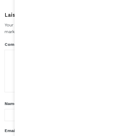
Laisser une réponse
Your email address will not be published.
Required fields are
*
marked
*
Comment
*
Name
*
Email