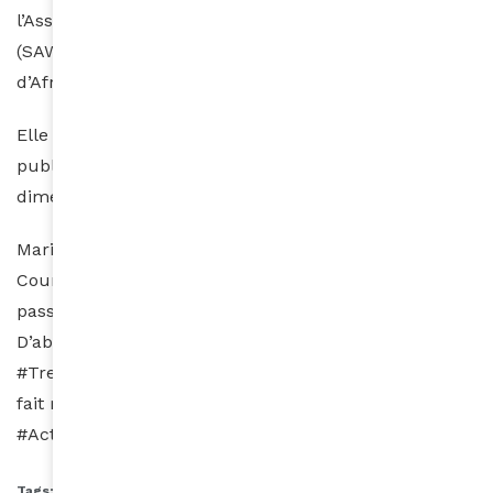
l’Association des femmes juristes sud-africaines
(SAWLA) et de l’Association des femmes d’affaires
d’Afrique du Sud (BWASA).
Elle est l’auteure et la co-auteure de plusieurs
publications sur la gestion et l’intégration de la
dimension de genre.
Mariée et mère de deux enfants, l’avocate à la Haute
Cour d’Afrique du Sud est aussi une alpiniste
passionnée qui a gravi l’Everest à deux reprises.
D’abord dans le cadre de la campagne
#Trek4Mandela puis du M-Plan de justice sociale, qui
fait régulièrement des randonnées pour la campagne
#Action4Inclusion.
Tags:
Afrique du Sud
ANC
Swaziland