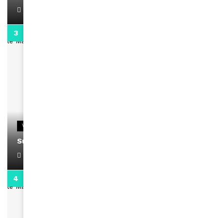
April 1, 2022
0:13
VIDEOS
Support Black Business Wee-kend
April 1, 2022
2:02