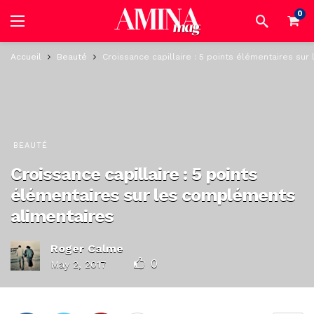
0
Accueil
Beauté
Croissance capillaire : 5 points élémentaires su
BEAUTÉ
Croissance capillaire : 5 points
élémentaires sur les compléments
alimentaires
Roger Calme
0
May 2, 2017