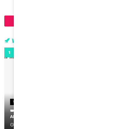
Charger plus d'articles
Vidéos
0:29
VIDEOS
👑 Remerciements à Ayden pour son message sur
AMINA, le Magazine de la Femme
April 1, 2022