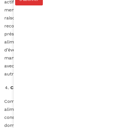
actifs est très dangereuse pour la santé et peut
mener vers une insuffisance rénale. Ce sont pour des
raisons telles que celle-ci qu’une posologie est
recommandée. Alors lisez attentivement la notice
présente dans la boîte de votre complément
alimentaire et prenez acte des symptômes
d’éventuels effets secondaires. Si ces derniers se
manifestent, consultez votre médecin en apportant
avec vous vos compléments alimentaires et tout
autre médicament que vous prenez.
Connaître la date d’expiration
Comme tout médicament, les compléments
alimentaires ont une date d’expiration. Leur
consommation nécessite un coût. Il serait donc bien
dommage d’investir dans une boîte de comprimés