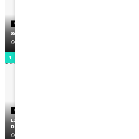
VIDEOS
Support Black Business Wee-kend
April 1, 2022
2:02
VIDEOS
La rubrique santé speciale coronavirus du
Docteur Makanda
April 1, 2022