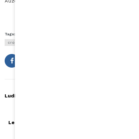
Auzouhat Gnaoré
Tags:
compléments alimentaires cheveux
croissance capillaire
Article précédent
Ludivine Rétory, la nouvelle recrue de "Touche Pas
à Mon poste" qui fait le buzz
Article suivant
Les plus beaux édifices religieux d'Afrique selon
un collectif de blogueurs