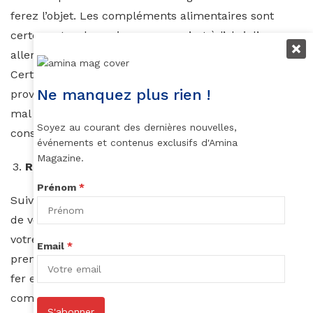
ferez l’objet. Les compléments alimentaires sont
certes naturels, mais personne n’est à l’abri d’une
allergie à un composant aussi naturel soit-il.
Certaines herbes naturelles peuvent être nocives et
Ne manquez plus rien !
provoquer même des infections. Si votre corps réagi
mal à la prise des compléments alimentaires,
Soyez au courant des dernières nouvelles,
consultez immédiatement un médecin.
événements et contenus exclusifs d'Amina
Magazine.
Respecter la posologie
Prénom
*
Suivez scrupuleusement les instructions sur la boîte
de votre complément alimentaire. Ne laissez pas
votre désir d’avoir des cheveux longs vous conduire à
Email
*
prendre de mauvaises décisions pour votre santé. Le
fer et le potassium sont présents dans la plupart des
compléments alimentaires. Une surdose de ses deux
S'abonner