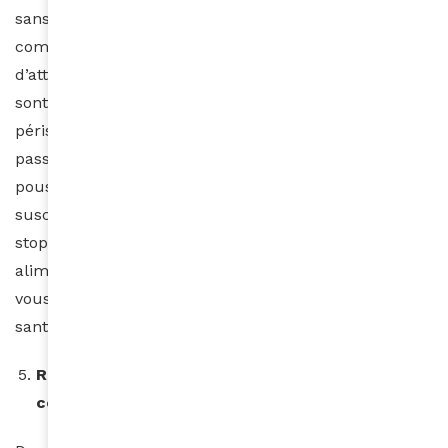
sans vérifier au préalable de sa date d’expiration. Les
compléments alimentaires vous permettent
d’atteindre un objectif bien précis. Rappelez-vous ils
sont composés d’ingrédients naturels et donc
périssables. Si leur date limite de consommation est
passée, ils ne vous seront d’aucune utilité pour faire
pousser vos cheveux, au contraire ils seront
susceptibles de mettre votre santé en danger. Alors
stoppé tout net la prise de vos compléments
alimentaires une fois la date de péremption atteinte.
vous devez arrêter d’en prendre pour préserver votre
santé.
Recueillez les opinions d’autres
consommatrices