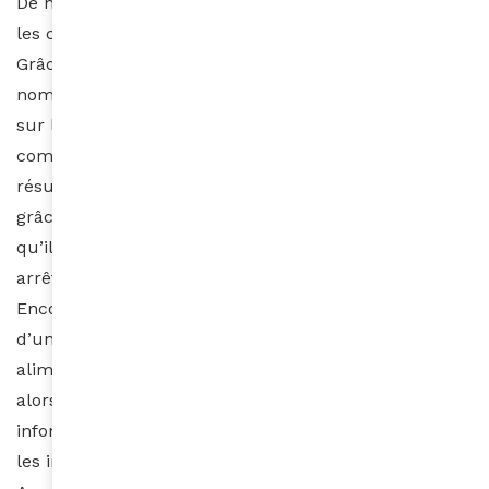
De nombreuses personnes avant vous ont consommé
les compléments alimentaires que vous convoitez.
Grâce à internet, vous pouvez trouver sur de
nombreux sites les commentaires de ces personnes
sur ledit complément. Cela vous permettra de mieux
comprendre et de comparer les expériences et les
résultats de chacun. Vous pourrez aussi découvrir
grâce aux commentaires de certains d’entre eux ce
qu’il advient une fois que l’objectif est atteint et qu’on
arrête la prise des compléments alimentaires.
Encore une fois, il est important de demander l’avis
d’un médecin avant d’ajouter un complément à votre
alimentation. Si vous choisissez de ne pas le faire,
alors suivez les recommandations ci-dessus et
informez-vous minutieusement sur les avantages et
les inconvénients d’un tel traitement.