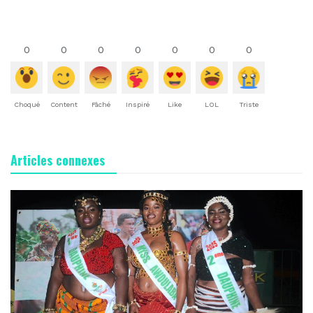
0
0
0
0
0
0
0
Choqué
Content
Fâché
Inspiré
Like
LOL
Triste
Articles connexes