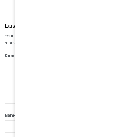
Laisser une réponse
Your email address will not be published.
Required fields are
*
marked
*
Comment
*
Name