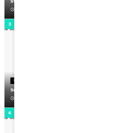
Stacy passe un message
April 1, 2022
0:13
VIDEOS
Support Black Business Wee-kend
April 1, 2022
2:02