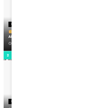
VIDEOS
Remerciements à Ayden pour son message sur
AMINA, le Magazine de la Femme
April 1, 2022
0:13
VIDEOS