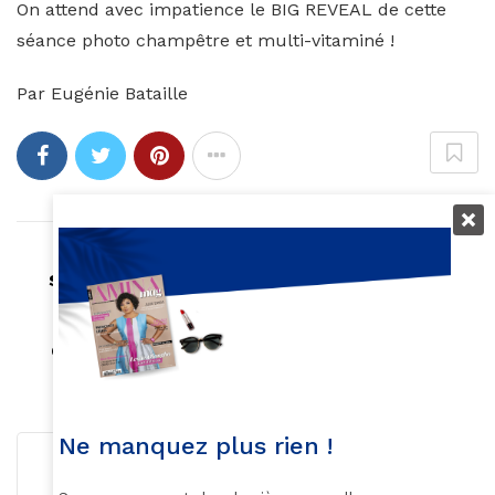
On attend avec impatience le BIG REVEAL de cette
séance photo champêtre et multi-vitaminé !
Par Eugénie Bataille
Article précédent
Shackles : le titre hommage à George Floyd
Article suivant
Covid-19 : Hommage à Cyriaque Bassoka en
chanson
Ne manquez plus rien !