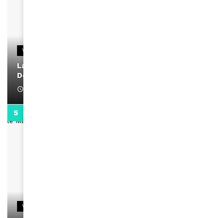
VIDEOS
La rubrique santé speciale coronavirus du
Docteur Makanda
April 1, 2022
0:13
VIDEOS