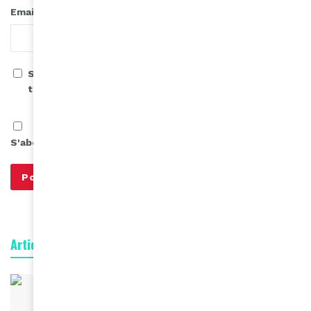
*
Email
Save my name, email, and website in this browser for
the next time I comment.
S'abonner à notre infolettre
Articles connexes