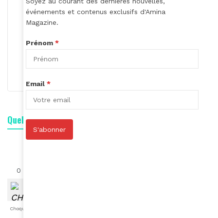
Soyez au courant des dernières nouvelles,
événements et contenus exclusifs d'Amina
Magazine.
Eugenie Bataille
Prénom
*
S'abonner
Email
*
Quelle est votre réaction ?
S'abonner
0
0
0
0
0
0
0
Choqué
Content
Fâché
Inspiré
Like
LOL
Triste