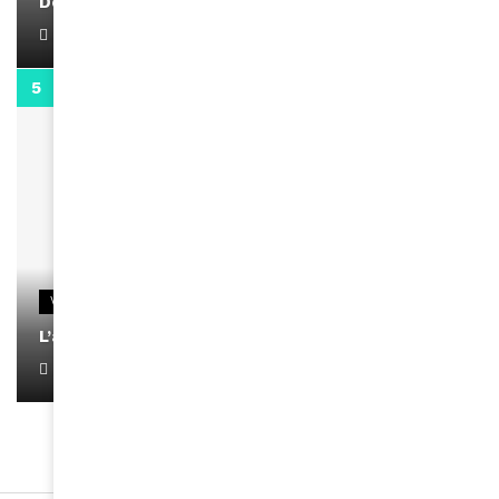
Docteur Makanda
April 1, 2022
0:13
VIDEOS
L’artiste Yoan s’exprime
January 1, 2022