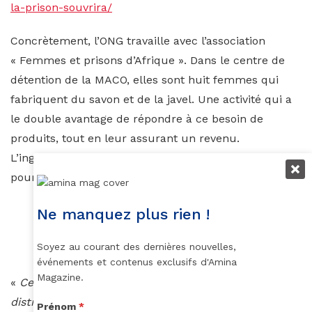
la-prison-souvrira/
Concrètement, l’ONG travaille avec l’association
« Femmes et prisons d’Afrique ». Dans le centre de
détention de la MACO, elles sont huit femmes qui
fabriquent du savon et de la javel. Une activité qui a
le double avantage de répondre à ce besoin de
produits, tout en leur assurant un revenu.
L’ingénieur s’est donc associé à Khady Sy Ouedraogo,
pour ses tournées à travers Ouaga.
Ne manquez plus rien !
Sur la capitale, une dizaine de lieux ont été équipés et des
démonstrations faites aux habitants.
Soyez au courant des dernières nouvelles,
événements et contenus exclusifs d'Amina
Magazine.
«
Ces visites sur les marchés nous ont permis déjà de
distribuer des masques. Même si le nombre est
Prénom
*