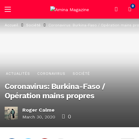
0
Accueil
Société
Coronavirus: Burkina-Faso / Opération mains pr
ACTUALITÉS
CORONAVIRUS
SOCIÉTÉ
Coronavirus: Burkina-Faso /
Opération mains propres
Roger Calme
0
March 30, 2020