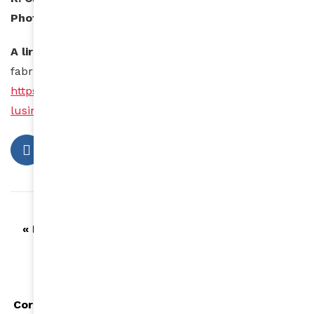
Photos : Ong « Sauve ma patrie »
A lire aussi :
L’usine se confine et continue de
fabriquer des masques de protection
https://www.amina-mag.com/coronavirus-tunisie-
lusine-se-confine-au-travail/
Article précédent
« Il faut agir au plus vite si nous voulons éviter
l’hécatombe en Afrique » : l’appel de Denis
Mukwege, Prix Nobel de la paix
Article suivant
Coronavirus : RDC - Toutes les médecines ne sont