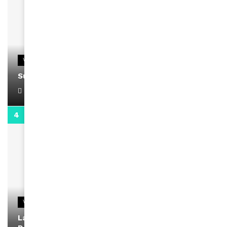
VIDEOS
Support Black Business Wee-kend
April 1, 2022
2:02
VIDEOS
La rubrique santé speciale coronavirus du