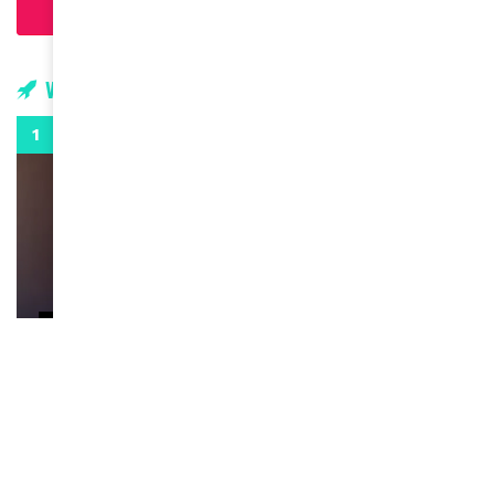
Chargement...
Vidéos
0:29
VIDEOS
Remerciements à Ayden pour son message sur
AMINA, le Magazine de la Femme
April 1, 2022
0:13