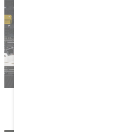
ACTUALITÉS
Les 6 et 7 avril prochains, les Harlem
Globetrotters font leur show à l’Accor Arena
Paris
March 20, 2024