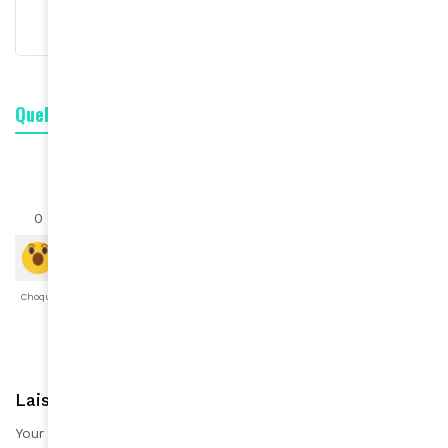
Quelle est votre réaction ?
0
0
0
0
0
0
0
Choqué
Content
Fâché
Inspiré
Like
LOL
Triste
Laisser une réponse
Your email address will not be published.
Required fields are