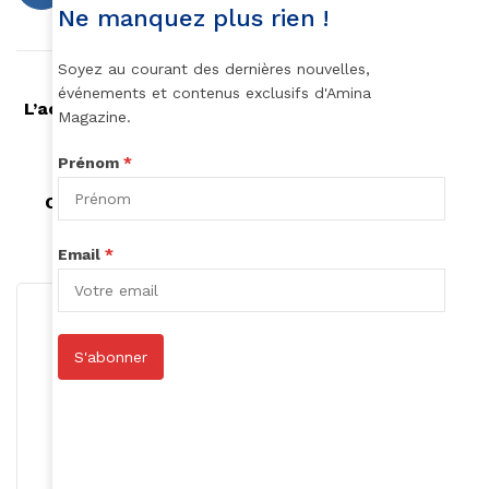
Ne manquez plus rien !
Soyez au courant des dernières nouvelles,
Article précédent
événements et contenus exclusifs d'Amina
L’acteur Kevin Hart et son épouse attendent leur
Magazine.
deuxième enfant ensemble
Prénom
*
Article suivant
Coronavirus: Burkina-Faso / Opération mains
propres
Email
*
S'abonner
Rédaction
S'abonner