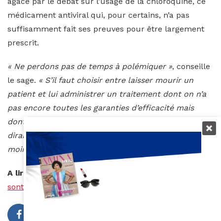
agacé par le débat sur l’usage de la chloroquine, ce
médicament antiviral qui, pour certains, n’a pas
suffisamment fait ses preuves pour être largement
prescrit.
« Ne perdons pas de temps à polémiquer »
, conseille
le sage.
« S’il faut choisir entre laisser mourir un
patient et lui administrer un traitement dont on n’a
pas encore toutes les garanties d’efficacité mais
dont on a vérifié l’innocuité depuis longtemps, je
dirais qu’entre deux maux, il faut choisir le
moindre. »
A lire aussi –
https://www.amina-mag.com/quels-
sont-les-pays-impactes-en-afrique-par-le-covid-19/