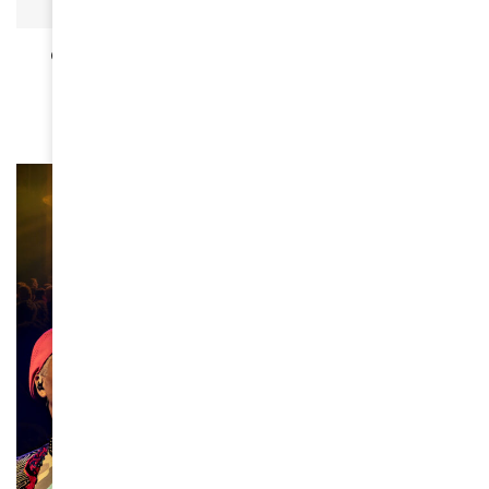
ACTUALITÉS
Germaine Acogny, la mère de la danse africaine
qui danse avec la vie
April 10, 2026
ACTUALITÉS