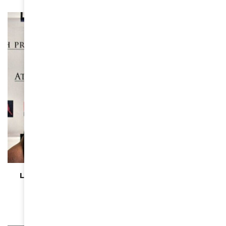
ACTUALITÉS
Le Jaguar Français : Alioune Nahaye, maître de la
cage et guide des âmes
March 21, 2024