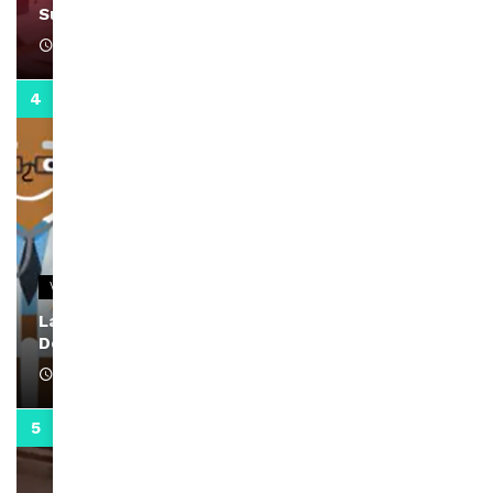
Support Black Business Wee-kend
April 1, 2022
2:02
VIDEOS
La rubrique santé speciale coronavirus du
Docteur Makanda
April 1, 2022
0:13