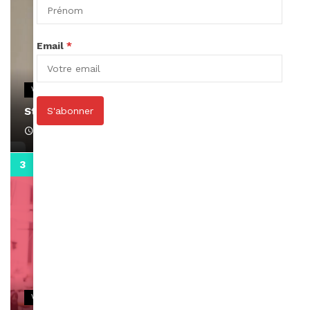
Email
*
VIDEOS
Stacy passe un message
S'abonner
April 1, 2022
0:13
VIDEOS