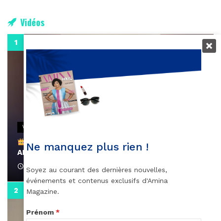
Vidéos
0:29
VIDEOS
Remerciements à Ayden pour son message sur
Ne manquez plus rien !
AMINA, le Magazine de la Femme
April 1, 2022
Soyez au courant des dernières nouvelles,
événements et contenus exclusifs d'Amina
0:13
Magazine.
Prénom
*