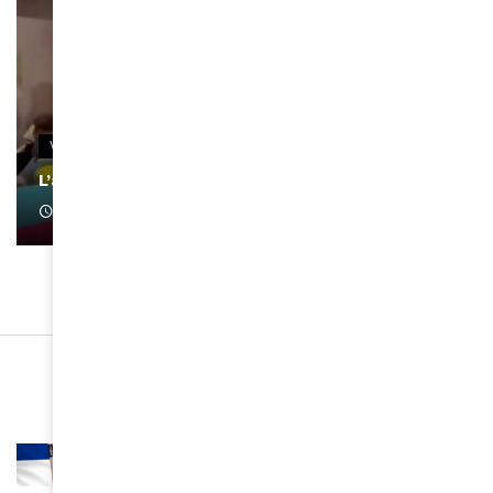
VIDEOS
L’artiste Yoan s’exprime
January 1, 2022