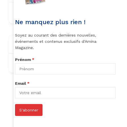
ireneafana6@gmail.com
Ne manquez plus rien !
Soyez au courant des dernières nouvelles,
événements et contenus exclusifs d'Amina
About
Magazine.
Prénom
*
Nothing to show!
Email
*
Author Listings
S'abonner