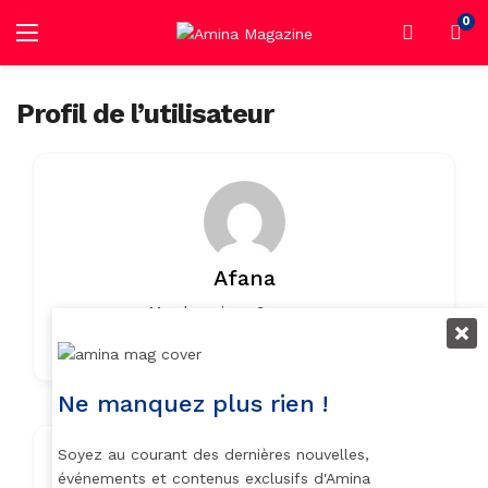
0
Profil de l’utilisateur
Afana
Member since 3 years ago
0
0
Listings
0 Reviews
Ne manquez plus rien !
Soyez au courant des dernières nouvelles,
Contact Info
événements et contenus exclusifs d'Amina