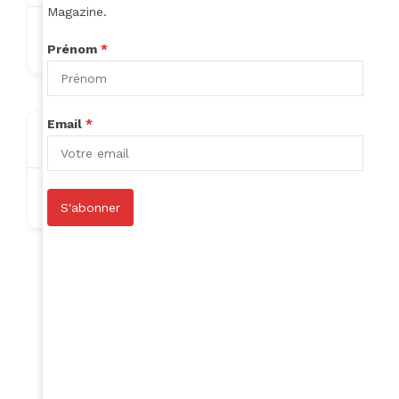
Magazine.
ireneafana6@gmail.com
Prénom
*
Email
*
About
Nothing to show!
S'abonner
Author Listings