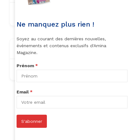
ireneafana6@gmail.com
Ne manquez plus rien !
Soyez au courant des dernières nouvelles,
événements et contenus exclusifs d'Amina
About
Magazine.
Prénom
*
Nothing to show!
Email
*
Author Listings
S'abonner