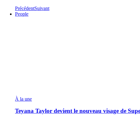
Précédent
Suivant
People
À la une
Teyana Taylor devient le nouveau visage de Sup