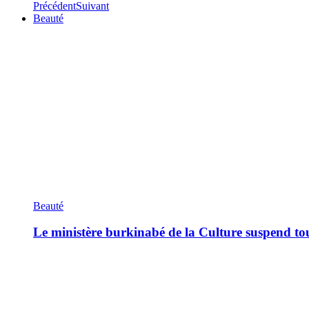
Précédent
Suivant
Beauté
Beauté
Le ministère burkinabé de la Culture suspend tous