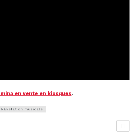
mina en vente en kiosques
.
REvelation musicale