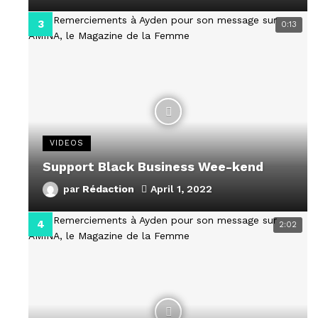
0:13
VIDEOS
Support Black Business Wee-kend
par
Rédaction
April 1, 2022
2:02