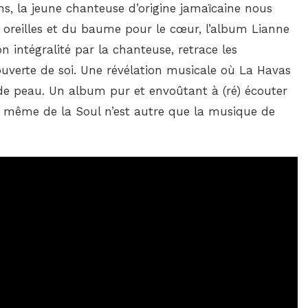
s, la jeune chanteuse d’origine jamaïcaine nous
s oreilles et du baume pour le cœur, l’album Lianne
on intégralité par la chanteuse, retrace les
uverte de soi. Une révélation musicale où La Havas
r de peau. Un album pur et envoûtant à (ré) écouter
n même de la Soul n’est autre que la musique de