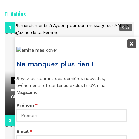
Vidéos
0:29
Ne manquez plus rien !
Soyez au courant des dernières nouvelles,
VIDEOS
événements et contenus exclusifs d'Amina
👑 Remerciements à Ayden pour son message sur
Magazine.
AMINA, le Magazine de la Femme
Prénom
*
April 1, 2022
0:13
Email
*