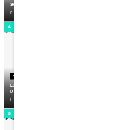
Support Black Business Wee-kend
April 1, 2022
2:02
VIDEOS
La rubrique santé speciale coronavirus du
Docteur Makanda
April 1, 2022
0:13