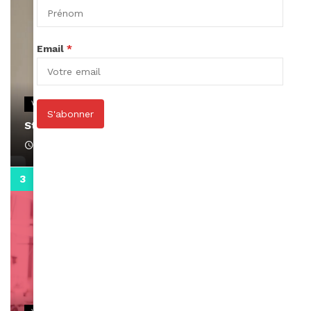
Email
*
VIDEOS
S'abonner
Stacy passe un message
April 1, 2022
0:13