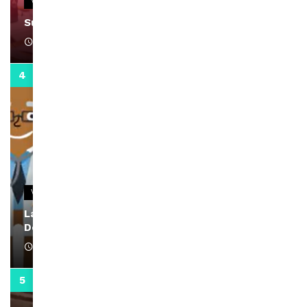
VIDEOS
Support Black Business Wee-kend
April 1, 2022
2:02
VIDEOS
La rubrique santé speciale coronavirus du
Docteur Makanda
April 1, 2022
0:13