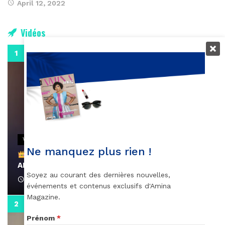
April 12, 2022
Vidéos
0:29
VIDEOS
Ne manquez plus rien !
Remerciements à Ayden pour son message sur
AMINA, le Magazine de la Femme
Soyez au courant des dernières nouvelles,
April 1, 2022
événements et contenus exclusifs d'Amina
Magazine.
0:13
Prénom
*