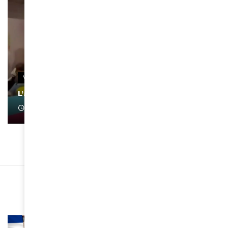
VIDEOS
L’artiste Yoan s’exprime
January 1, 2022