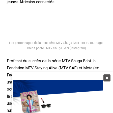
jeunes Africains connectés.
Les personnages de la mini-série MTV Shuga Babi lors du tournage -
Crédit photo : MTV Shuga Babi (Instagram)
Profitant du succès de la série MTV Shuga Babi, la
Fondation MTV Staying Alive (MTV SAF) et Meta (ex
Facebook) se sont associés depuis le le 8 février 2022,
une date de lancement qui célèbre la Journée mondiale
pour un Internet plus sûr. Elle a pour but de promouvoir
la sécurité en ligne, et d’inspirer une réflexion sur un
usage responsable, respectueux, critique et positif du
numérique.pour lancer une mini web-série en Côte