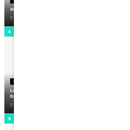
VIDEOS
Support Black Business Wee-kend
April 1, 2022
2:02
VIDEOS
La rubrique santé speciale coronavirus du
Docteur Makanda
April 1, 2022
0:13