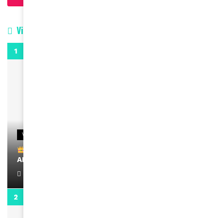
Vidéos
0:29
VIDEOS
Remerciements à Ayden pour son message sur
AMINA, le Magazine de la Femme
April 1, 2022
0:13