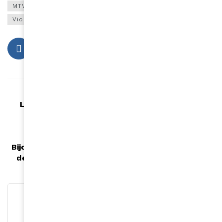
MTV Shuga Babi
réseaux sociaux
sensibilisation
Violence
Article précédent
La conférence d'African Business Club sur le
thème du Leadership Féminin
Article suivant
Bijou Siraba : influenceuse Malienne et ex-copine
de Sidiki Diabaté, arrêtée et déférée en prison