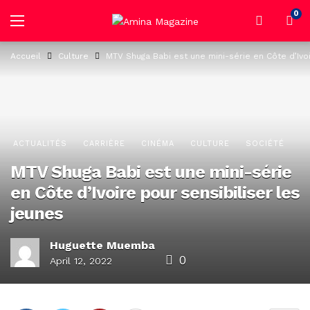
0
Accueil
Culture
MTV Shuga Babi est une mini-série en Côte d’Ivoi
ACTUALITÉS
CARRIÈRE
CINÉMA
CULTURE
SOCIÉTÉ
MTV Shuga Babi est une mini-série
en Côte d’Ivoire pour sensibiliser les
jeunes
Huguette Muemba
0
April 12, 2022