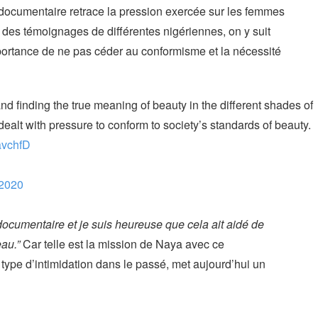
e documentaire retrace la pression exercée sur les femmes
ir des témoignages de différentes nigériennes, on y suit
’importance de ne pas céder au conformisme et la nécessité
d finding the true meaning of beauty in the different shades of
ealt with pressure to conform to society’s standards of beauty.
avchfD
 2020
ocumentaire et je suis heureuse que cela ait aidé de
au.”
Car telle est la mission de Naya avec ce
type d’intimidation dans le passé, met aujourd’hui un
!