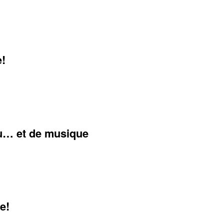
e!
u… et de musique
e!