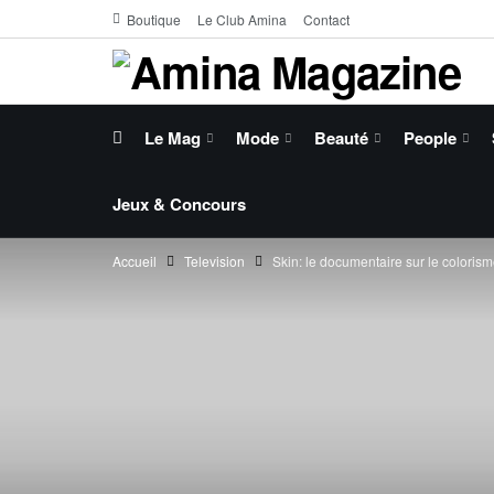
Boutique
Le Club Amina
Contact
Le Mag
Mode
Beauté
People
Jeux & Concours
Accueil
Television
Skin: le documentaire sur le coloris