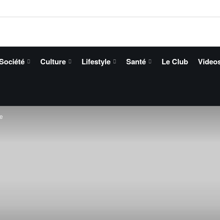
Société
Culture
Lifestyle
Santé
Le Club
Video
me