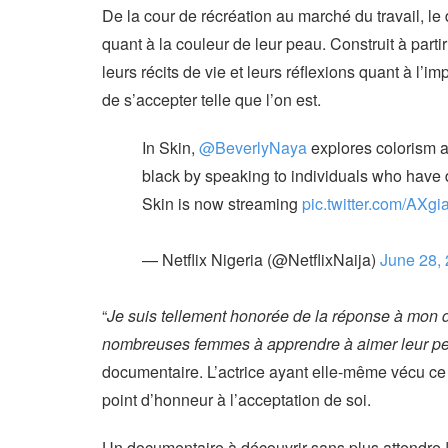
De la cour de récréation au marché du travail, l
quant à la couleur de leur peau. Construit à part
leurs récits de vie et leurs réflexions quant à l
de s’accepter telle que l’on est.
In Skin,
@BeverlyNaya
explores colorism an
black by speaking to individuals who have d
Skin is now streaming
pic.twitter.com/AXgi
— Netflix Nigeria (@NetflixNaija)
June 28,
“
Je suis tellement honorée de la réponse à mon d
nombreuses femmes à apprendre à aimer leur pe
documentaire. L’actrice ayant elle-même vécu ce 
point d’honneur à l’acceptation de soi.
Un documentaire à découvrir sans plus attendre 