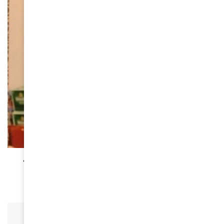
FEMMES D'AMINA
« NOS PLUS BELLES ANNEES » Marie-Céline Kiki
March 14, 2020