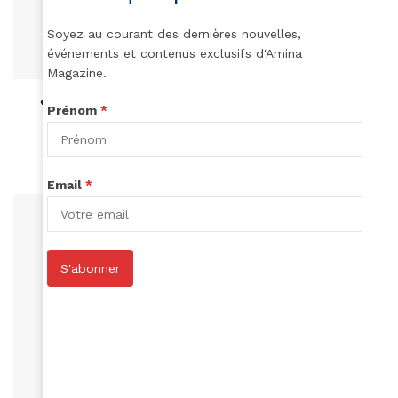
Soyez au courant des dernières nouvelles,
événements et contenus exclusifs d'Amina
Magazine.
MUSIQUE
«GENIUS : ARETHA», la série inédite sur la reine
Prénom
*
de la Soul
May 31, 2021
Email
*
S'abonner