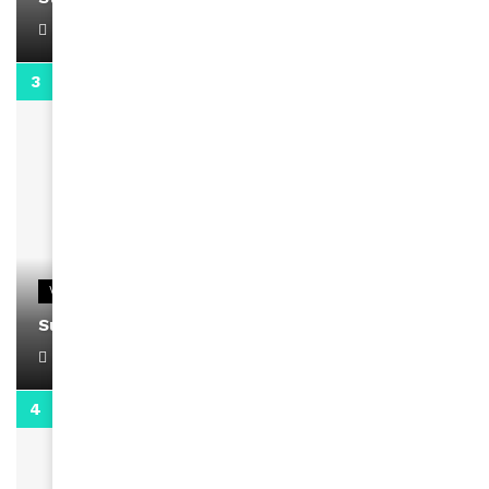
April 1, 2022
0:13
VIDEOS
Support Black Business Wee-kend
April 1, 2022
2:02