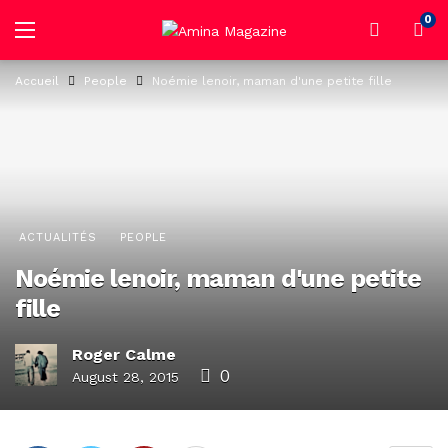
0
Accueil
People
Noémie lenoir, maman d'une petite fille
ACTUALITÉS
PEOPLE
Noémie lenoir, maman d'une petite
fille
Roger Calme
0
August 28, 2015