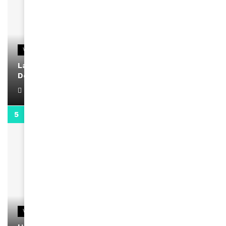
VIDEOS
La rubrique santé speciale coronavirus du
Docteur Makanda
April 1, 2022
0:13
VIDEOS