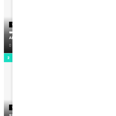
VIDEOS
👑 Remerciements à Ayden pour son message sur
AMINA, le Magazine de la Femme
April 1, 2022
0:13
VIDEOS
Stacy passe un message