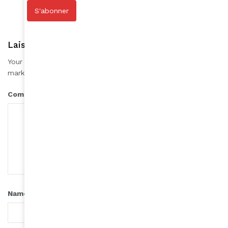
S'abonner
Laisser une réponse
Your email address will not be published.
Required fields are
*
marked
*
Comment
*
Name