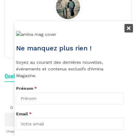
Roger Calme
S'abonner
Ne manquez plus rien !
Soyez au courant des dernières nouvelles,
événements et contenus exclusifs d'Amina
Quelle est votre réaction ?
Magazine.
Prénom
*
0
0
0
0
0
0
0
Email
*
Choqué
Content
Fâché
Inspiré
Like
LOL
Triste