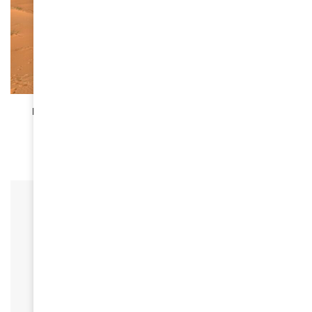
SPORT
Le Rallye Aïcha des Gazelles célèbre sa 34ème
édition !
April 14, 2025