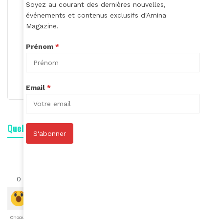
Soyez au courant des dernières nouvelles,
événements et contenus exclusifs d'Amina
Magazine.
Prénom
*
Roger Calme
S'abonner
Email
*
Quelle est votre réaction ?
S'abonner
0
0
0
0
0
0
0
Choqué
Content
Fâché
Inspiré
Like
LOL
Triste