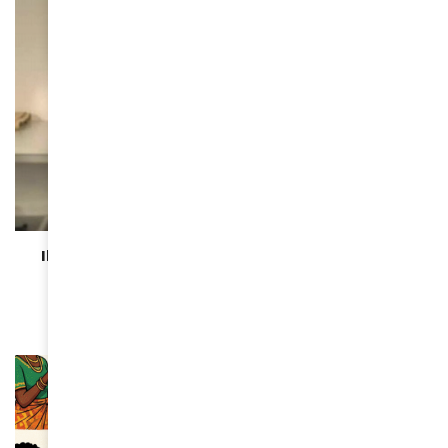
ACTUALITÉS
Ibrahima Ba : “Le dialogue des territoires est un
levier d’avenir pour l’Afrique et l’Europe” »
May 26, 2026