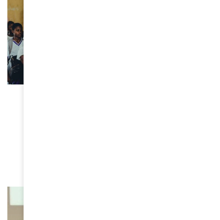
À LA UNE
Bénin : sous la présidence de
Romuald Wadagni, un cap
résolument tourné vers les
femmes et les enfants
June 23, 2026