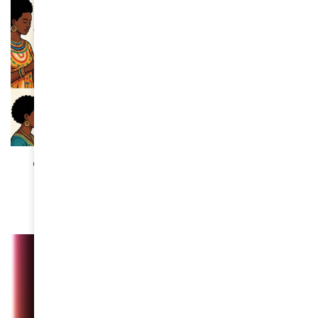
SOCIÉTÉ
Google lance “Waxal”, son IA vocale en langues
africaines
February 4, 2026