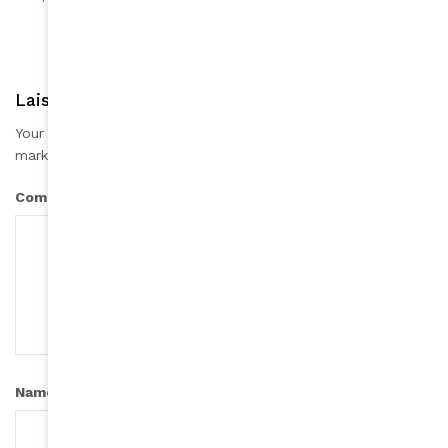
Laisser une réponse
Your email address will not be published.
Required fields are
*
marked
*
Comment
*
Name