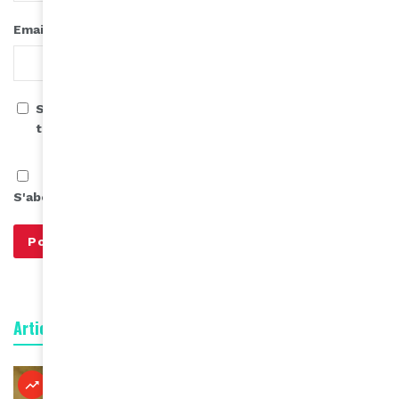
*
Email
Save my name, email, and website in this browser for
the next time I comment.
S'abonner à notre infolettre
Articles connexes