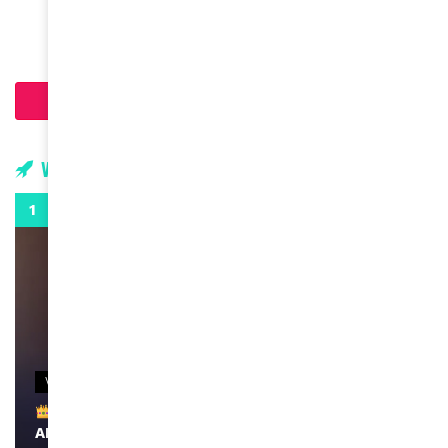
August 15, 2024
Chargement...
Vidéos
0:29
VIDEOS
Remerciements à Ayden pour son message sur
AMINA, le Magazine de la Femme