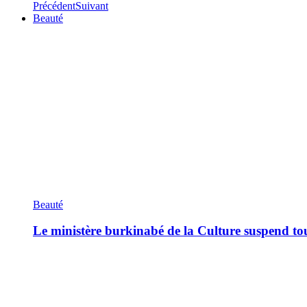
Précédent
Suivant
Beauté
Beauté
Le ministère burkinabé de la Culture suspend tous