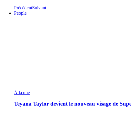
Précédent
Suivant
People
À la une
Teyana Taylor devient le nouveau visage de Sup