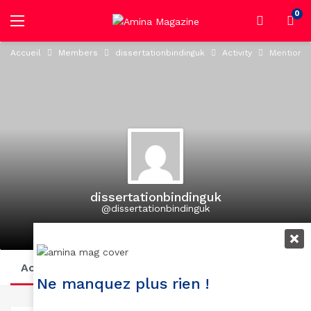
0
Accueil
Members
dissertationbindinguk
Activity
Mentions
dissertationbindinguk
@dissertationbindinguk
active 1 year, 3 months ago
Activity
Profile
Posts
Suivi
Abonnés
Ne manquez plus rien !