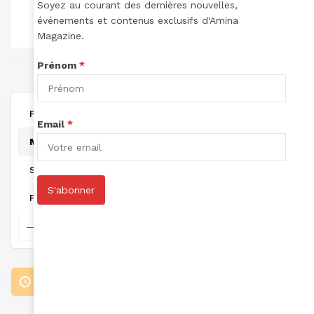
Soyez au courant des dernières nouvelles,
TOTAL DES
TOTAL DES
TOTAL POINTS:
LECTURES:
ARTICLES:
événements et contenus exclusifs d'Amina
0
0
0
Magazine.
Prénom
*
joint à April 16, 2025
Personal
Email
*
Mentions
Suivi
S'abonner
Favorites
Loading the member’s updates. Please wait.