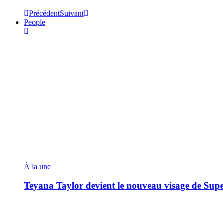
Précédent
Suivant
People
À la une
Teyana Taylor devient le nouveau visage de Sup