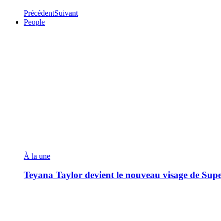
Précédent
Suivant
People
À la une
Teyana Taylor devient le nouveau visage de Sup