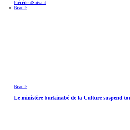
Précédent
Suivant
Beauté
Beauté
Le ministère burkinabé de la Culture suspend tous