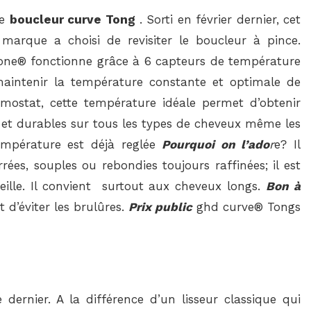
le
boucleur curve Tong
. Sorti en février dernier, cet
marque a choisi de revisiter le boucleur à pince.
i-zone® fonctionne grâce à 6 capteurs de température
 maintenir la température constante et optimale de
rmostat, cette température idéale permet d’obtenir
et durables sur tous les types de cheveux même les
a température est déjà reglée
Pourquoi on l’ado
r
e? Il
ées, souples ou rebondies toujours raffinées; il est
ille. Il convient surtout aux cheveux longs.
Bon à
 d’éviter les brulûres.
Prix public
ghd curve® Tongs
 dernier. A la différence d’un lisseur classique qui