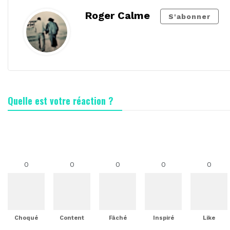
Roger Calme
S'abonner
Quelle est votre réaction ?
0
0
0
0
0
Choqué
Content
Fâché
Inspiré
Like