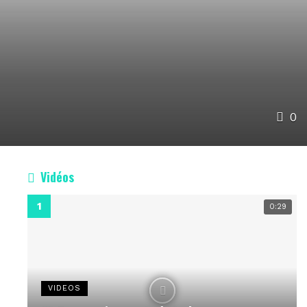
0
Vidéos
0:29
VIDEOS