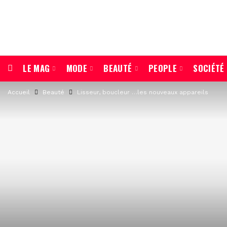
LE MAG
MODE
BEAUTÉ
PEOPLE
SOCIÉTÉ
Accueil
Beauté
Lisseur, boucleur …les nouveaux appareils