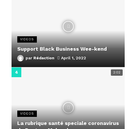
VIDEOS
Support Black Business Wee-kend
par
Rédaction
April 1, 2022
2:02
VIDEOS
La rubrique santé speciale coronavirus