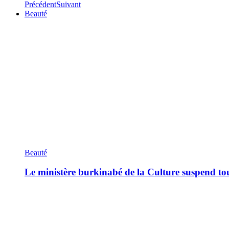
Précédent
Suivant
Beauté
Beauté
Le ministère burkinabé de la Culture suspend tous