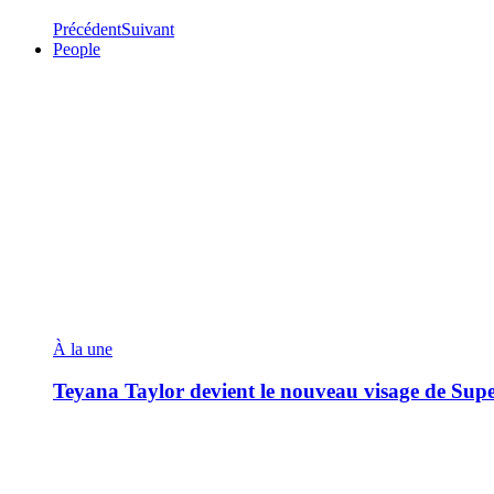
Précédent
Suivant
People
À la une
Teyana Taylor devient le nouveau visage de Sup